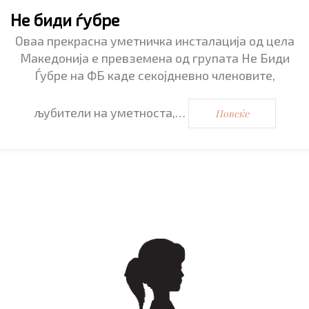
Не биди ѓубре
Оваа прекрасна уметничка инсталација од цела
Македонија е превземена од групата Не Биди
Ѓубре на ФБ каде секојдневно членовите,
љубители на уметноста,…
Повеќе