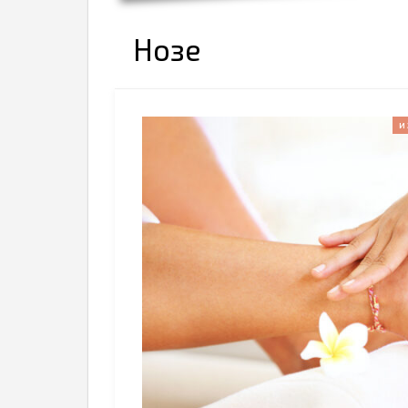
Нозе
И