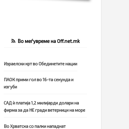
Во меѓувреме на Off.net.mk
Израелски крт во Обединетите нации
ПАОК прими гол во 16-та секунда и
изгуби
САД ѝ платија 1,2 милијарди долари на
фирма за да НЕ гради ветерници на море
Во Хрватска со палки нападнат