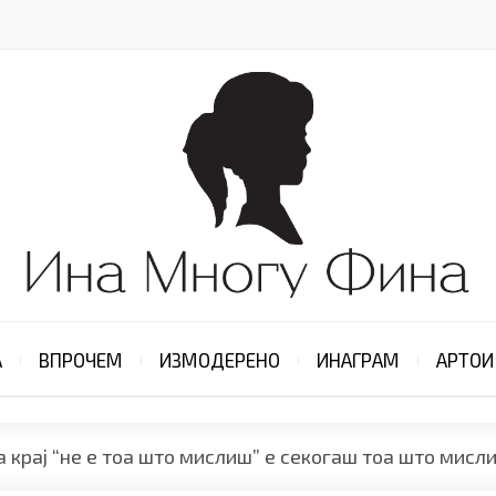
А
ВПРОЧЕМ
ИЗМОДЕРЕНО
ИНАГРАМ
АРТОИ
а крај “не е тоа што мислиш” е секогаш тоа што мисл