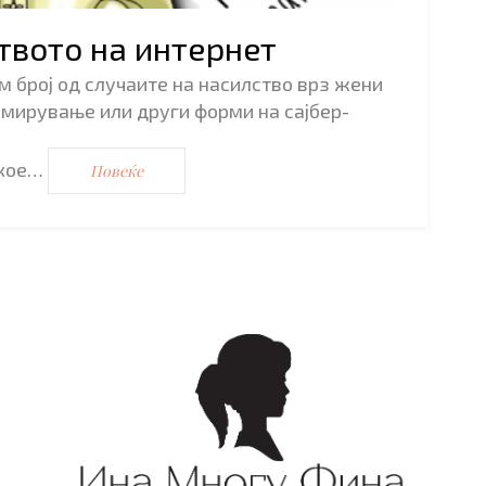
твото на интернет
 број од случаите на насилство врз жени
емирување или други форми на сајбер-
 кое…
Повеќе