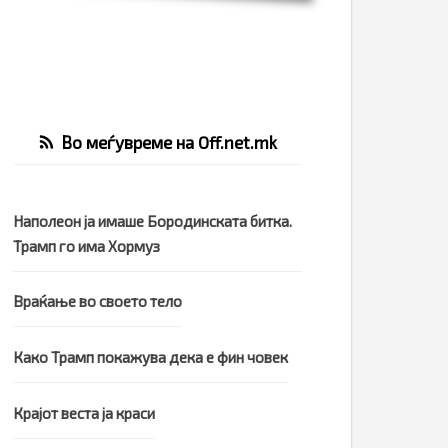
Во меѓувреме на Off.net.mk
Наполеон ја имаше Бородинската битка.
Трамп го има Хормуз
Враќање во своето тело
Како Трамп покажува дека е фин човек
Крајот веста ја краси