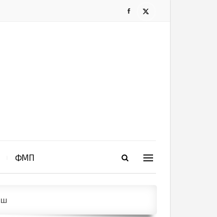
ФМП
иш