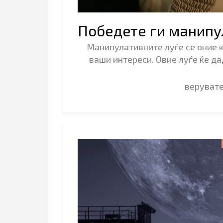
Победете ги манипу
Манипулативните луѓе се оние к
ваши интереси. Овие луѓе ќе да
веруват