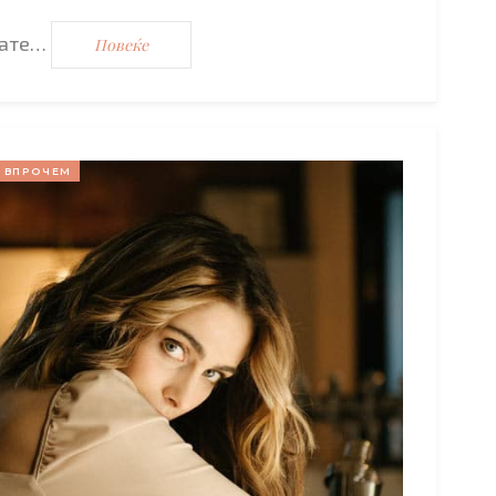
вате…
Повеќе
ВПРОЧЕМ