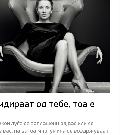
идираат од тебе, тоа е
екои луѓе се заплашени од вас или се
у вас, па затоа многумина се воздржуваат