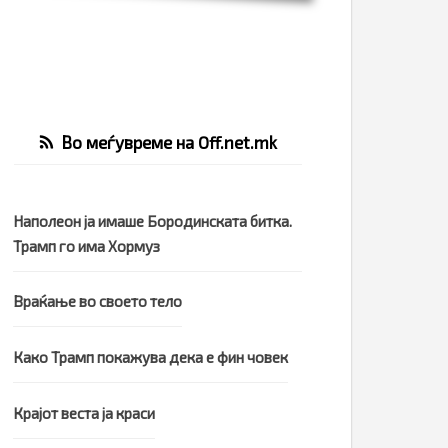
Во меѓувреме на Off.net.mk
Наполеон ја имаше Бородинската битка.
Трамп го има Хормуз
Враќање во своето тело
Како Трамп покажува дека е фин човек
Крајот веста ја краси