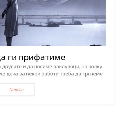
да ги прифатиме
а другите и да носиме заклучоци, но колку
е дека за некои работи треба да тргнеме
Повеќе