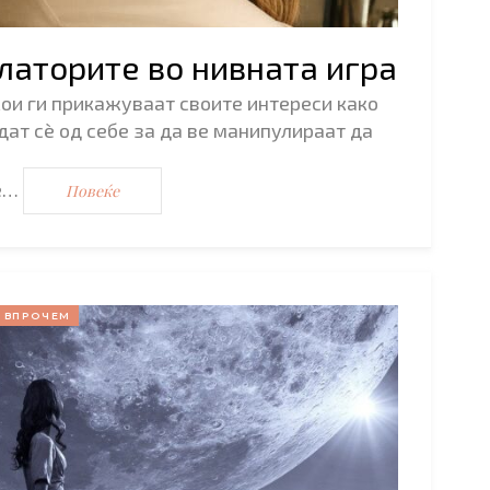
латорите во нивната игра
ои ги прикажуваат своите интереси како
дат сѐ од себе за да ве манипулираат да
е…
Повеќе
ВПРОЧЕМ