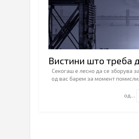
Вистини што треба 
Секогаш е лесно да се зборува з
од вас барем за момент помислил
од…