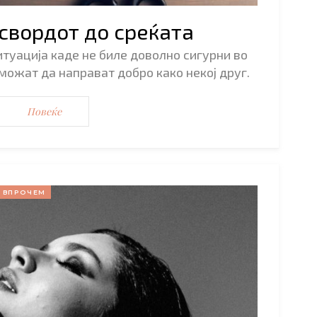
свордот до среќата
туација каде не биле доволно сигурни во
можат да направат добро како некој друг.
Повеќе
ВПРОЧЕМ