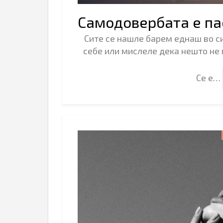
Самодовербата е па
Сите се нашле барем еднаш во си
себе или мислеле дека нешто не 
Се е…