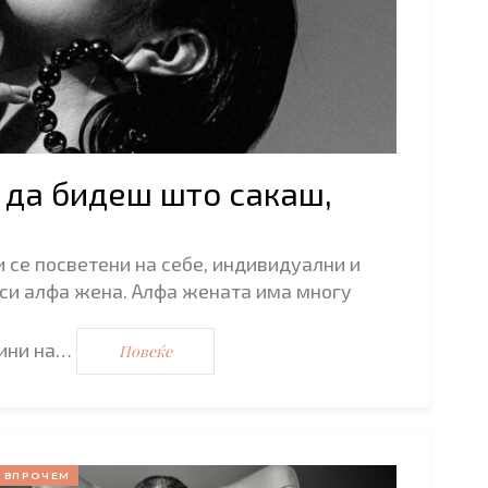
 да бидеш што сакаш,
 се посветени на себе, индивидуални и
 си алфа жена. Алфа жената има многу
бини на…
Повеќе
ВПРОЧЕМ