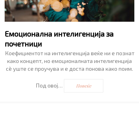
Емоционална интелигенција за
почетници
Коефициентот на интелигенција веќе ни е познат
како концепт, но емоционалната интелигенција
сè уште се проучува и е доста понова како поим.
Под овој…
Повеќе