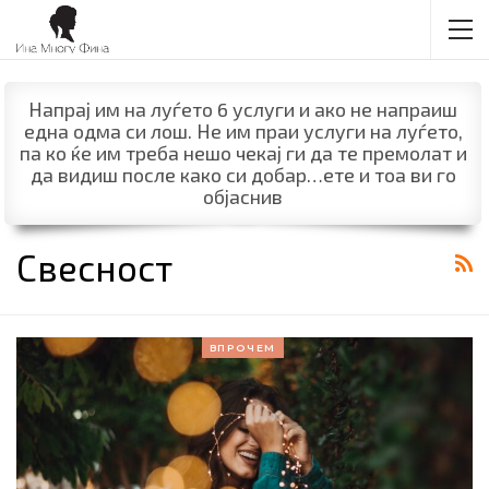
Напрај им на луѓето 6 услуги и ако не напраиш
една одма си лош. Не им праи услуги на луѓето,
па ко ќе им треба нешо чекај ги да те премолат и
да видиш после како си добар…ете и тоа ви го
објаснив
Свесност
ВПРОЧЕМ