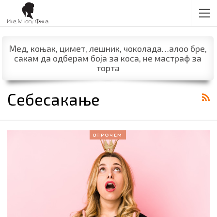
Мед, коњак, цимет, лешник, чоколада…алоо бре,
сакам да одберам боја за коса, не мастраф за
торта
Себесакање
ВПРОЧЕМ