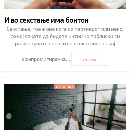
И во секстање има бонтон
Секстање, тоа е она кога со партнерот или некој
со кој сакате да бидете интимно поблиски си
разменувате пораки со скокотлива накај
компромитирачка…
Повеќе
ВПРОЧЕМ