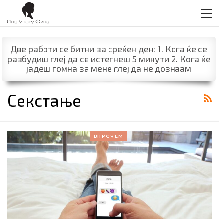
Две работи се битни за среќен ден: 1. Кога ќе се
разбудиш глеј да се истегнеш 5 минути 2. Кога ќе
јадеш гомна за мене глеј да не дознаам
Секстање
ВПРОЧЕМ