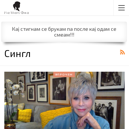
Кај стигнам се брукам па после кај одам се
смеам!!!
Сингл
ВПРОЧЕМ