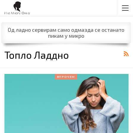
Од ладно сервирам само одмазда се останато
пикам у микро
Топло Ладдно
ВПРОЧЕМ