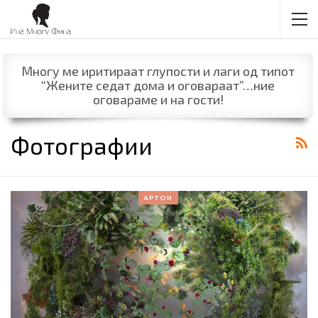
Многу ме иритираат глупости и лаги од типот
“Жените седат дома и оговараат”…ние
оговараме и на гости!
Фотографии
АРТОИ