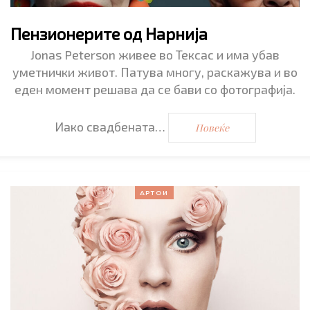
Пензионерите од Нарнија
Jonas Peterson живее во Тексас и има убав
уметнички живот. Патува многу, раскажува и во
еден момент решава да се бави со фотографија.
Иако свадбената…
Повеќе
АРТОИ