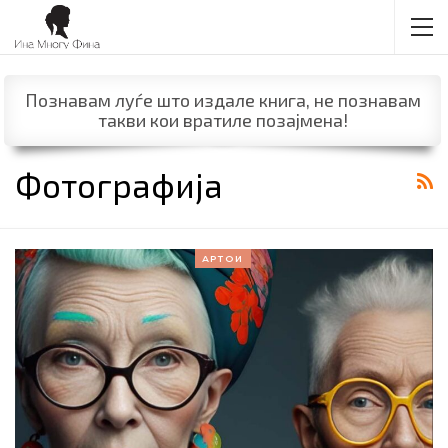
Познавам луѓе што издале книга, не познавам
такви кои вратиле позајмена!
Фотографија
АРТОИ