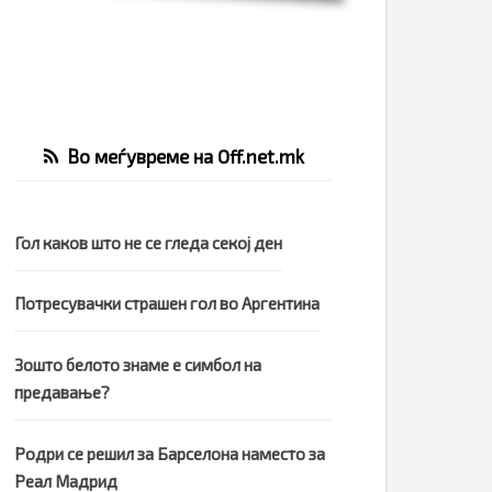
Во меѓувреме на Off.net.mk
Гол каков што не се гледа секој ден
Потресувачки страшен гол во Аргентина
Зошто белото знаме е симбол на
предавање?
Родри се решил за Барселона наместо за
Реал Мадрид