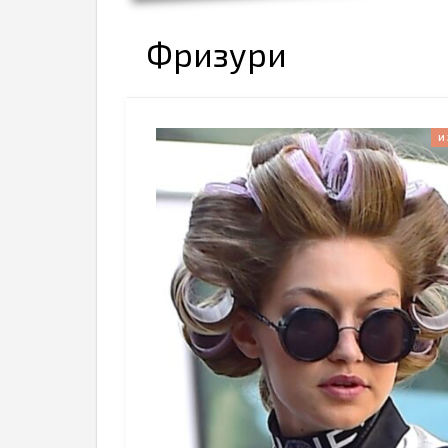
Фризури
И