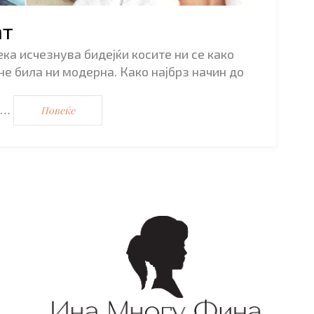
ат
ека исчезнува бидејќи косите ни се како
не била ни модерна. Како најбрз начин до
и…
Повеќе