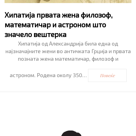
Хипатија првата жена филозоф,
математичар и астроном што
значело вештерка
Хипатија од Александрија била една од
најзначајните жени во античката Грција и првата
позната жена математичар, филозоф и
астроном. Родена околу 350…
Повеќе