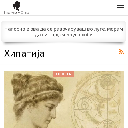
Напорно е ова да се разочаруваш во луѓе, морам
да си најдам друго хоби
Хипатија
ВПРОЧЕМ