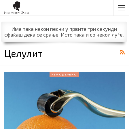
Има така некои песни у првите три секунди
сфаќаш дека се срање. Исто така и со некои луѓе.
Целулит
ИЗМОДЕРЕНО