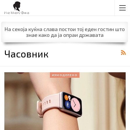
На секоја куќна слава постои тој еден гостин што
знае како да ја опраи државата
Часовник
ИЗМОДЕРЕНО