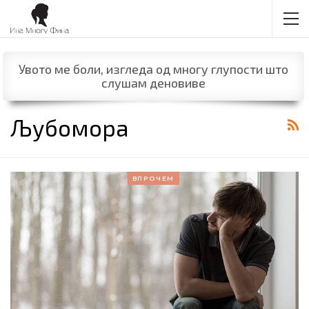
Увото ме боли, изгледа од многу глупости што
слушам деновиве
Љубомора
ВПРОЧЕМ