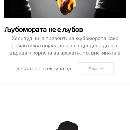
Љубомората не е љубов
Холивуд ни ја презентира љубомората како
романтична појава, која во одредена доза е
здрава и корисна за врската. Но, вистината е
дека таа потекнува од…
Повеќе