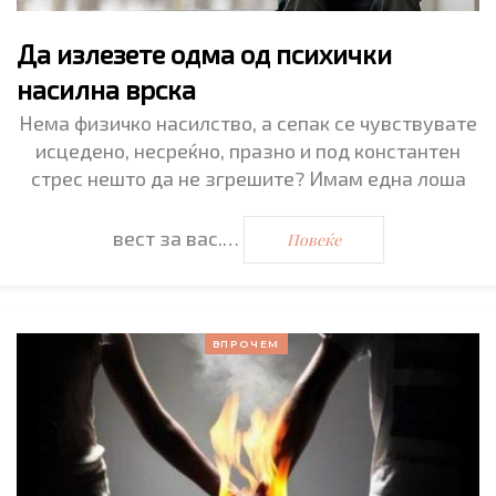
Да излезете одма од психички
насилна врска
Нема физичко насилство, а сепак се чувствувате
исцедено, несреќно, празно и под константен
стрес нешто да не згрешите? Имам една лоша
вест за вас.…
Повеќе
ВПРОЧЕМ