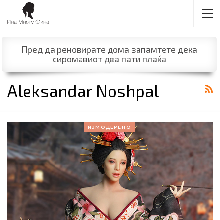
Пред да реновирате дома запамтете дека
сиромавиот два пати плаќа
Aleksandar Noshpal
ИЗМОДЕРЕНО