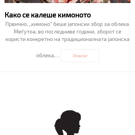
Како се калеше кимоното
Првично, „кимоно“ беше јапонски збор за облека.
Меѓутоа, во последниве години, зборот се
користи конкретно на традиционалната јапонска
облека.…
Повеќе