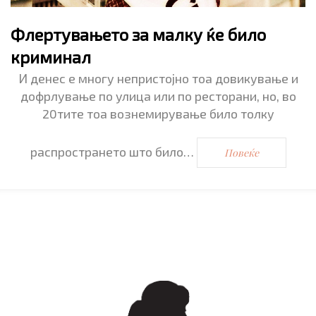
Флертувањето за малку ќе било
криминал
И денес е многу непристојно тоа довикување и
дофрлување по улица или по ресторани, но, во
20тите тоа вознемирување било толку
распространето што било…
Повеќе