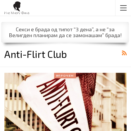
Секси е брада од типот “3 дена”, а не “за
Велигден планирам да се замонашам” брада!
Anti-Flirt Club
ВПРОЧЕМ