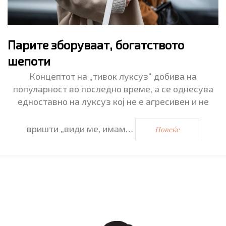
Парите зборуваат, богатството
шепоти
Концептот на „тивок луксуз“ добива на
популарност во последно време, а се однесува
едноставно на луксуз кој не е агресивен и не
вришти „види ме, имам…
Повеќе