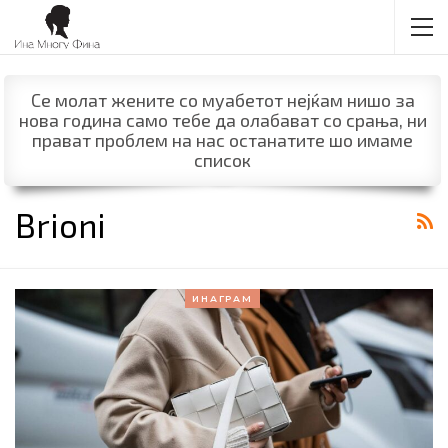
Се молат жените со муабетот нејќам нишо за
нова година само тебе да олабават со срања, ни
прават проблем на нас останатите шо имаме
список
Brioni
ИНАГРАМ