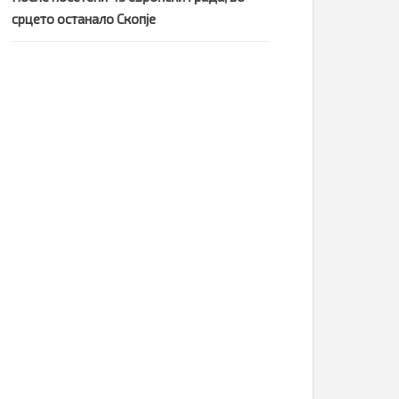
срцето останало Скопје