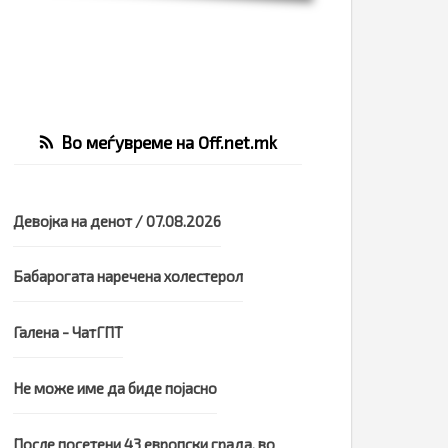
Во меѓувреме на Off.net.mk
Девојка на денот / 07.08.2026
Бабарогата наречена холестерол
Галена - ЧатГПТ
Не може име да биде појасно
После посетени 43 европски града, во