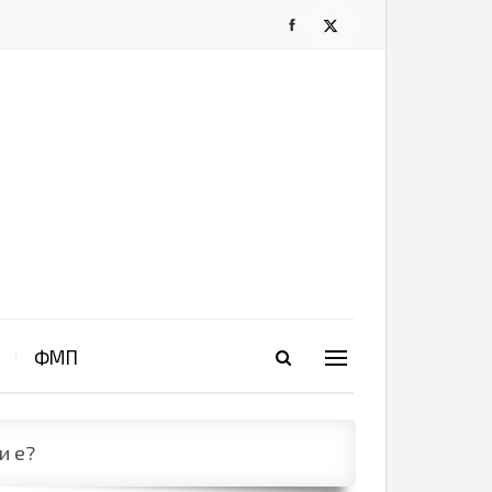
ФМП
и е?