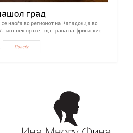
нашол град
 се наоѓа во регионот на Кападокија во
7-тиот век пр.н.е. од страна на фригискиот
…
Повеќе