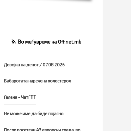
Во меѓувреме на Off.net.mk
Девојка на денот / 07.08.2026
Бабарогата наречена холестерол
Галена - ЧатГПТ
Не може име да биде појасно
После посетени 43 европски града, во