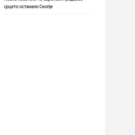
срцето останало Скопје