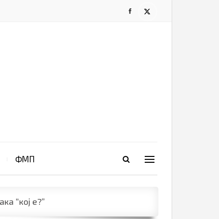
ФМП
ка “кој е?”