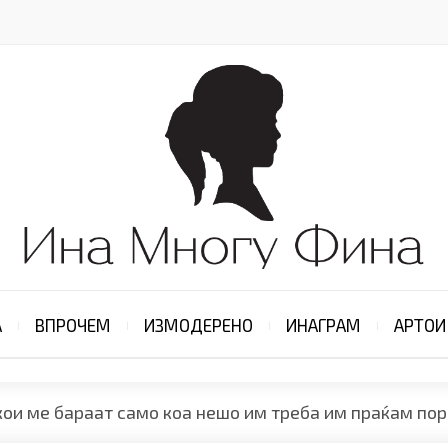
А
ВПРОЧЕМ
ИЗМОДЕРЕНО
ИНАГРАМ
АРТОИ
кои ме бараат само коа нешо им треба им праќам пора