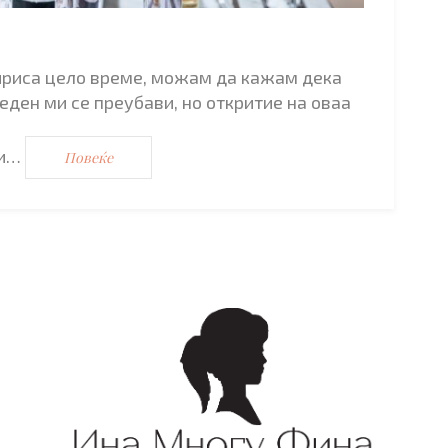
мириса цело време, можам да кажам дека
еден ми се преубави, но откритие на оваа
ми…
Повеќе