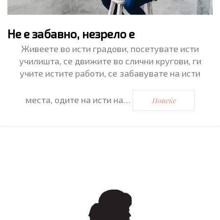
Не е забавно, незрело е
Живеете во исти градови, посетувате исти
училишта, се движите во слични кругови, ги
учите истите работи, се забавувате на исти
места, одите на исти на…
Повеќе