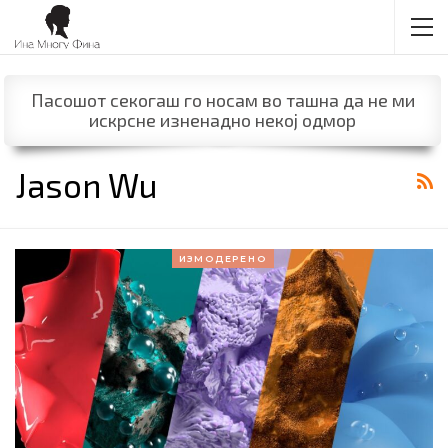
Пасошот секогаш го носам во ташна да не ми
искрсне изненадно некој одмор
Jason Wu
ИЗМОДЕРЕНО