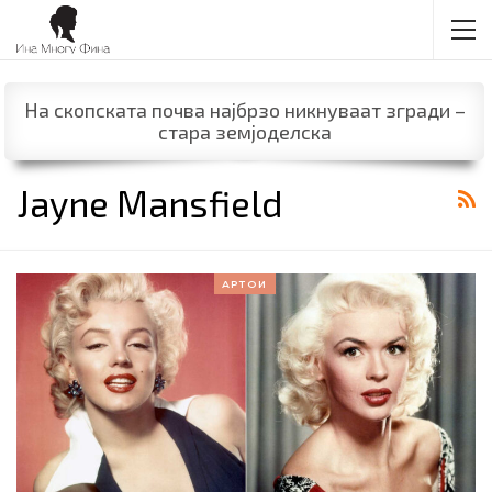
На скопската почва најбрзо никнуваат згради –
стара земјоделска
Jayne Mansfield
АРТОИ