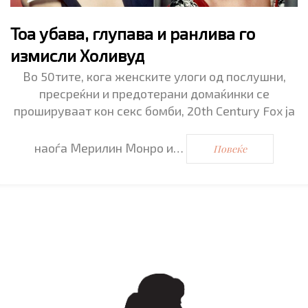
Тоа убава, глупава и ранлива го
измисли Холивуд
Во 50тите, кога женските улоги од послушни,
пресреќни и предотерани домаќинки се
прошируваат кон секс бомби, 20th Century Fox ја
наоѓа Мерилин Монро и…
Повеќе