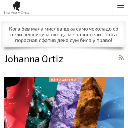
Кога бев мала мислев дека само чоколадо со
цели лешници може да ме развесели….кога
пораснав сфатив дека сум била у право!
Johanna Ortiz
ИЗМОДЕРЕНО