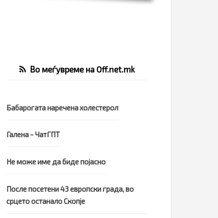
Во меѓувреме на Off.net.mk
Бабарогата наречена холестерол
Галена - ЧатГПТ
Не може име да биде појасно
После посетени 43 европски града, во
срцето останало Скопје