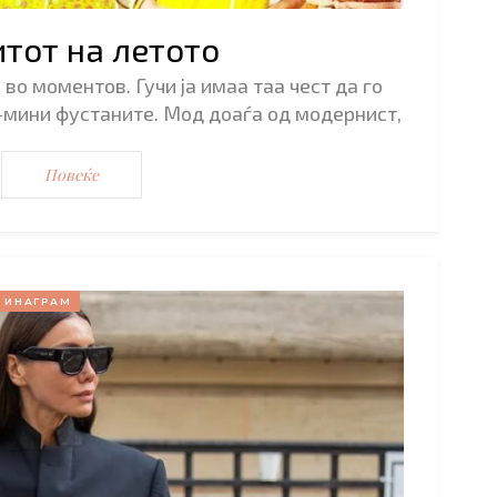
тот на летото
во моментов. Гучи ја имаа таа чест да го
-мини фустаните. Мод доаѓа од модернист,
…
Повеќе
ИНАГРАМ