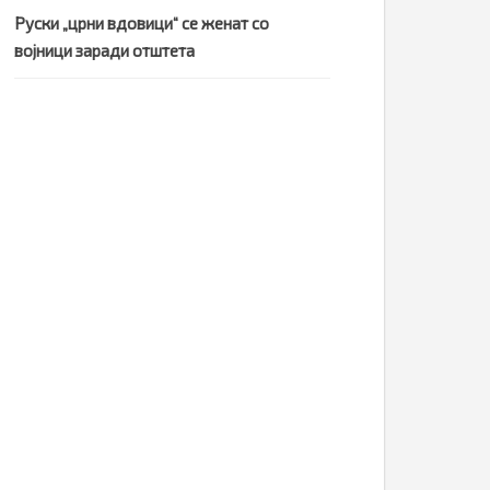
Руски „црни вдовици“ се женат со
војници заради отштета