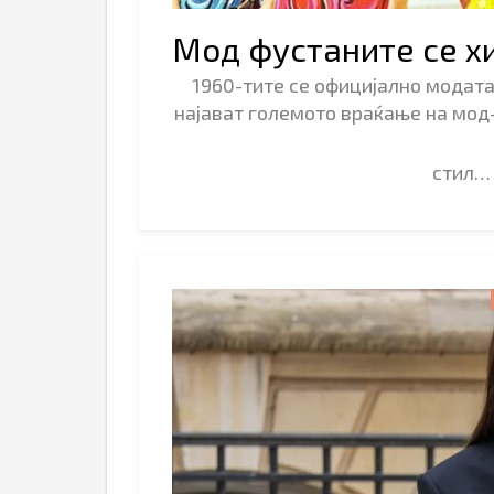
Мод фустаните се хи
1960-тите се официјално модата 
најават големото враќање на мод
стил