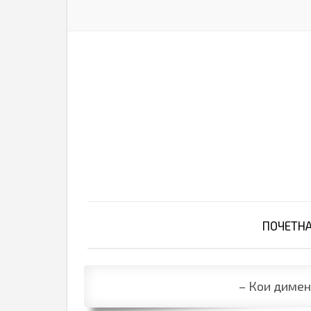
ПОЧЕТН
– Кои димен