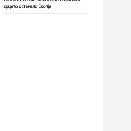
срцето останало Скопје