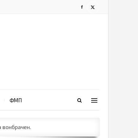
ФМП
а вонбрачен.