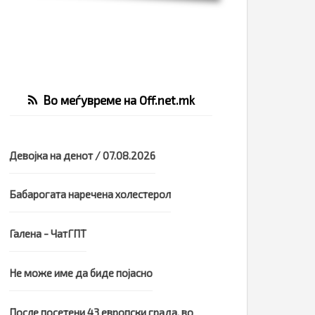
Во меѓувреме на Off.net.mk
Девојка на денот / 07.08.2026
Бабарогата наречена холестерол
Галена - ЧатГПТ
Не може име да биде појасно
После посетени 43 европски града, во