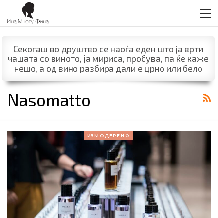
Секогаш во друштво се наоѓа еден што ја врти
чашата со виното, ја мириса, пробува, па ќе каже
нешо, а од вино разбира дали е црно или бело
Nasomatto
ИЗМОДЕРЕНО