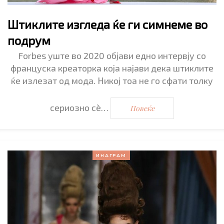
Штиклите изгледа ќе ги симнеме во
подрум
Forbes уште во 2020 објави едно интервју со
француска креаторка која најави дека штиклите
ќе излезат од мода. Никој тоа не го сфати толку
сериозно сѐ…
Повеќе
ИНАГРАМ