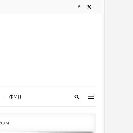
ФМП
идам