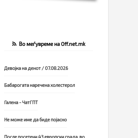
Во меѓувреме на Off.net.mk
Девојка на денот / 07.08.2026
Бабарогата наречена холестерол
Галена - ЧатГПТ
Не може име да биде појасно
После посетени 43 европски града, во