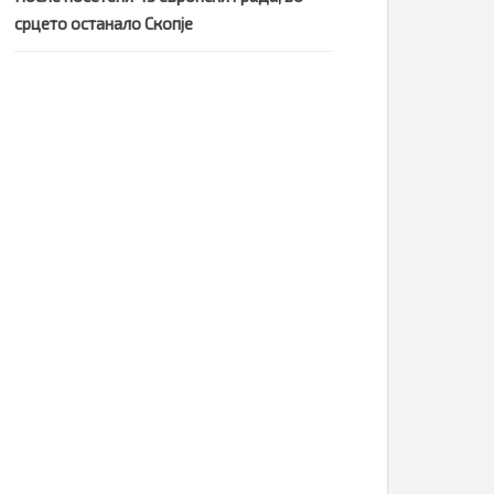
срцето останало Скопје