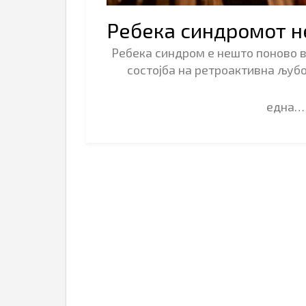
Ребека синдромот н
Ребека синдром e нешто поново в
состојба на ретроактивна љубо
една