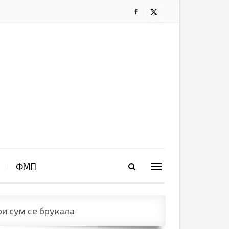
ФМП
ои сум се брукала