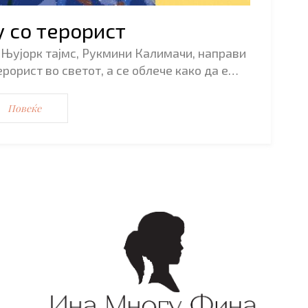
у со терорист
Њујорк тајмс, Рукмини Калимачи, направи
ерорист во светот, а се облече како да е…
Повеќе