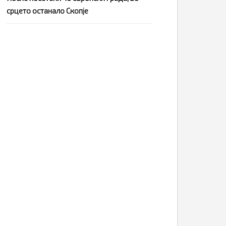
срцето останало Скопје