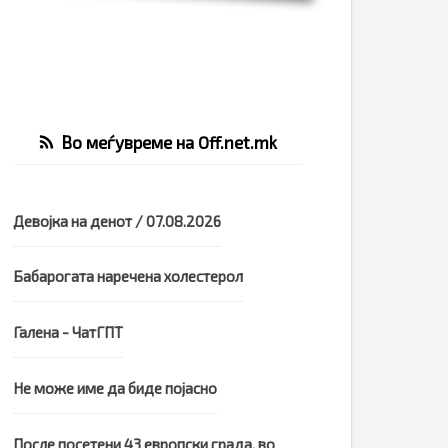
Во меѓувреме на Off.net.mk
Девојка на денот / 07.08.2026
Бабарогата наречена холестерол
Галена - ЧатГПТ
Не може име да биде појасно
После посетени 43 европски града, во