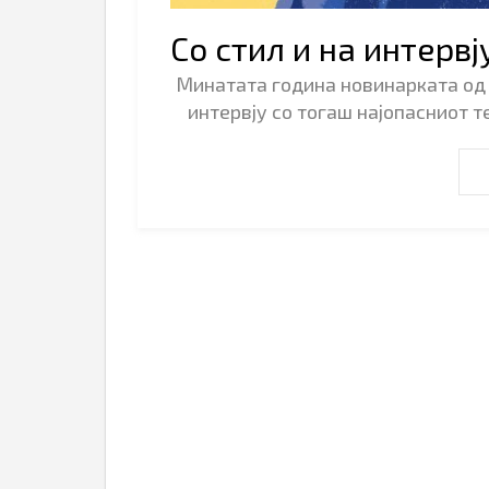
Со стил и на интервј
Минатата година новинарката од 
интервју со тогаш најопасниот т