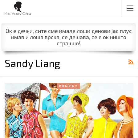
Ок е дечки, сите сме имале лоши денови јас плус
имав и лоша врска, се дешава, се е ок ништо
страшно!
Sandy Liang
ИНАГРАМ