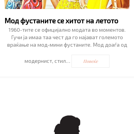
Мод фустаните се хитот на летото
1960-тите се официјално модата во моментов.
Гучи ја имаа таа чест да го најават големото
враќање на мод-мини фустаните. Мод доаѓа од
модернист, стил…
Повеќе