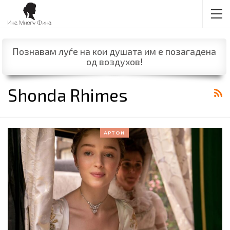
Познавам луѓе на кои душата им е позагадена
од воздухов!
Shonda Rhimes
АРТОИ