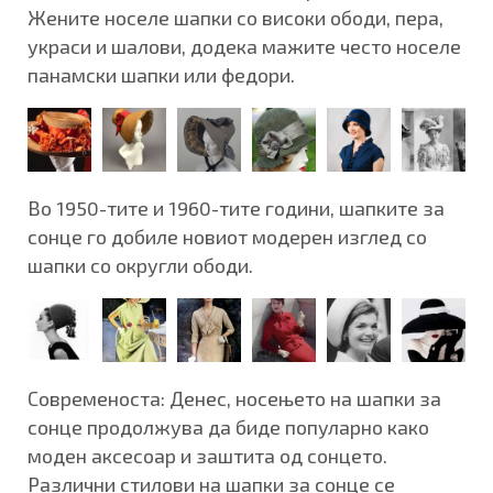
Жените носеле шапки со високи ободи, пера,
украси и шалови, додека мажите често носеле
панамски шапки или федори.
Во 1950-тите и 1960-тите години, шапките за
сонце го добиле новиот модерен изглед со
шапки со округли ободи.
Современоста: Денес, носењето на шапки за
сонце продолжува да биде популарно како
моден аксесоар и заштита од сонцето.
Различни стилови на шапки за сонце се