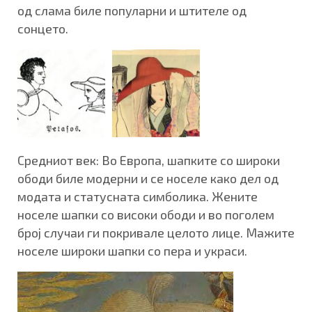
од слама биле популарни и штителе од
сонцето.
Средниот век: Во Европа, шапките со широки
ободи биле модерни и се носеле како дел од
модата и статусната симболика. Жените
носеле шапки со високи ободи и во поголем
број случаи ги покривале целото лице. Мажите
носеле широки шапки со пера и украси.