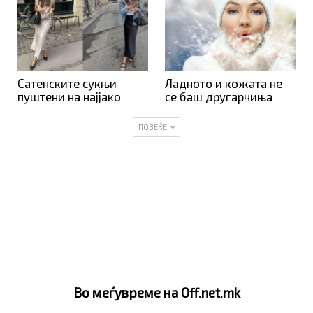
Сатенските сукњи
Ладното и кожата не
пуштени на најјако
се баш другарчиња
ПОВЕЌЕ
Во меѓувреме на Off.net.mk