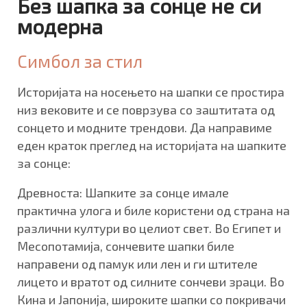
Без шапка за сонце не си
модерна
Симбол за стил
Историјата на носењето на шапки се простира
низ вековите и се поврзува со заштитата од
сонцето и модните трендови. Да направиме
еден краток преглед на историјата на шапките
за сонце:
Древноста: Шапките за сонце имале
практична улога и биле користени од страна на
различни култури во целиот свет. Во Египет и
Месопотамија, сончевите шапки биле
направени од памук или лен и ги штителе
лицето и вратот од силните сончеви зраци. Во
Кина и Јапонија, широките шапки со покривачи