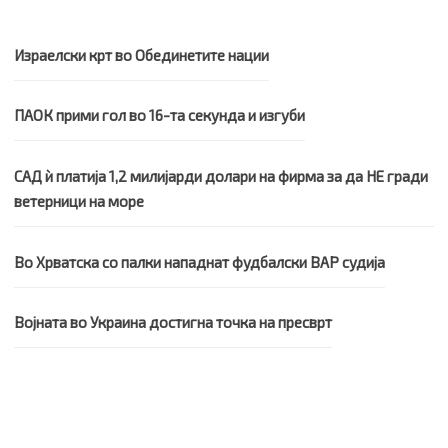
Израелски крт во Обединетите нации
ПАОК прими гол во 16-та секунда и изгуби
САД ѝ платија 1,2 милијарди долари на фирма за да НЕ гради
ветерници на море
Во Хрватска со палки нападнат фудбалски ВАР судија
Војната во Украина достигна точка на пресврт