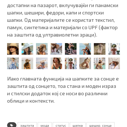
достапни на пазарот, вклучувајќи ги панамски
шапки, шешири, федори, капи и спортски
шапки. Од материјалите се користат текстил,
памук, синтетика и материјали со UPF (фактор
на заштита од ултравиолетни зраци).
Иако главната функција на шапките за сонце е
заштита од сонцето, тоа стана и моден израз
и стилски додаток кој се носи во различни
облици и контексти.
заштита
мода
статус
шапка
шешир. сонце