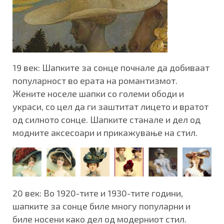
19 век: Шапките за сонце почнале да добиваат
популарност во ерата на романтизмот.
Жените носеле шапки со големи ободи и
украси, со цел да ги заштитат лицето и вратот
од силното сонце. Шапките станале и дел од
модните аксесоари и прикажување на стил.
20 век: Во 1920-тите и 1930-тите години,
шапките за сонце биле многу популарни и
биле носени како дел од модерниот стил.