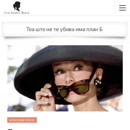
Тоа што не те убива има план Б
ИЗМОДЕРЕНО