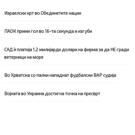
Израелски крт во Обединетите нации
ПАОК прими гол во 16-та секунда и изгуби
САД ѝ платија 1,2 милијарди долари на фирма за да НЕ гради
ветерници на море
Во Хрватска со палки нападнат фудбалски ВАР судија
Војната во Украина достигна точка на пресврт