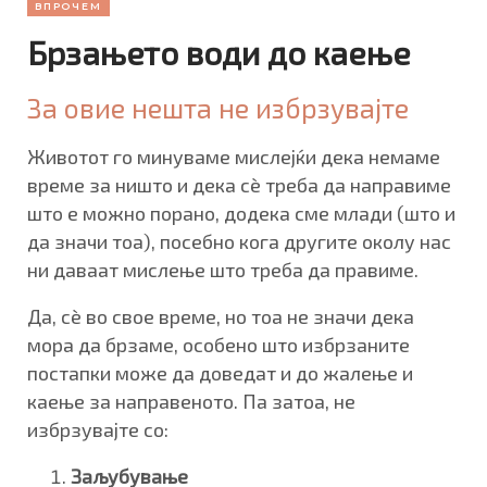
ВПРОЧЕМ
Брзањето води до каење
За овие нешта не избрзувајте
Животот го минуваме мислејќи дека немаме
време за ништо и дека сè треба да направиме
што е можно порано, додека сме млади (што и
да значи тоа), посебно кога другите околу нас
ни даваат мислење што треба да правиме.
Да, сè во свое време, но тоа не значи дека
мора да брзаме, особено што избрзаните
постапки може да доведат и до жалење и
каење за направеното. Па затоа, не
избрзувајте со:
Заљубување