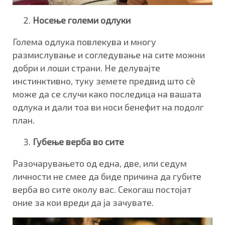
Носење големи одлуки
Голема одлука повлекува и многу
размислување и согледување на сите можни
добри и лоши страни. Не делувајте
инстинктивно, туку земете предвид што сè
може да се случи како последица на вашата
одлука и дали тоа ви носи бенефит на подолг
план.
Губење верба во сите
Разочарувањето од една, две, или седум
личности не смее да биде причина да губите
верба во сите околу вас. Секогаш постојат
оние за кои вреди да ја зачувате.