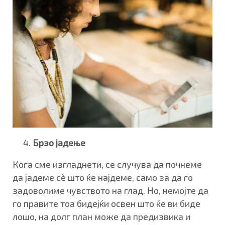
Брзо јадење
Кога сме изгладнети, се случува да почнеме
да јадеме сè што ќе најдеме, само за да го
задоволиме чувството на глад. Но, немојте да
го правите тоа бидејќи освен што ќе ви биде
лошо, на долг план може да предизвика и