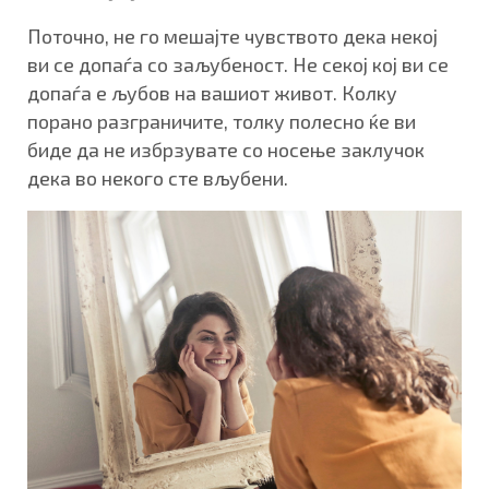
Поточно, не го мешајте чувството дека некој
ви се допаѓа со заљубеност. Не секој кој ви се
допаѓа е љубов на вашиот живот. Колку
порано разграничите, толку полесно ќе ви
биде да не избрзувате со носење заклучок
дека во некого сте вљубени.