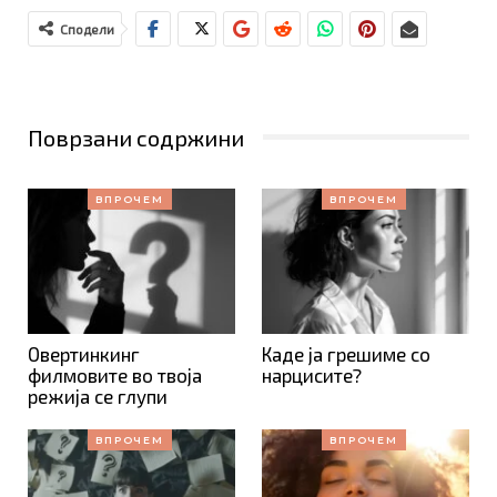
Сподели
Поврзани содржини
ВПРОЧЕМ
ВПРОЧЕМ
Овертинкинг
Каде ја грешиме со
филмовите во твоја
нарцисите?
режија се глупи
ВПРОЧЕМ
ВПРОЧЕМ