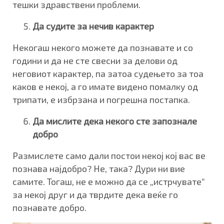
тешки здравствени проблеми.
Да судите за нечив карактер
Некогаш некого можете да познавате и со
години и да не сте свесни за делови од
неговиот карактер, па затоа судењето за тоа
каков е некој, а го имате видено помалку од
трипати, е избрзана и погрешна постапка.
Да мислите дека некого сте запознале
добро
Размислете само дали постои некој кој вас ве
познава најдобро? Не, така? Дури ни вие
самите. Тогаш, не е можно да се „истрчувате“
за некој друг и да тврдите дека веќе го
познавате добро.