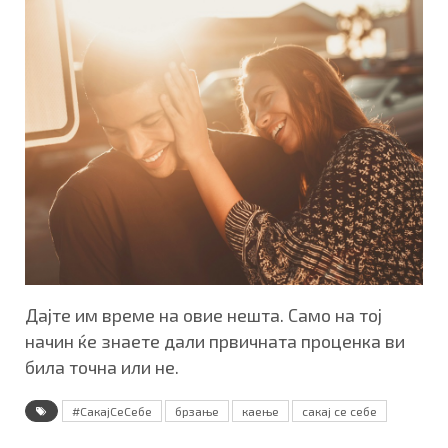
Дајте им време на овие нешта. Само на тој
начин ќе знаете дали првичната проценка ви
била точна или не.
#СакајСеСебе
брзање
каење
сакај се себе