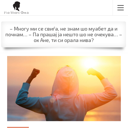
– Многу ми се свиѓа, не знам шо муабет да и
почнам… – Па прашај ја нешто шо не очекува… –
ок Ане, ти си орала нива?