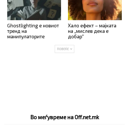
Ghostlighting е новиот
Хало ефект – мајката
тренд на
на „мислев дека е
манипулаторите
добар“
ПОВЕЌЕ
Во меѓувреме на Off.net.mk