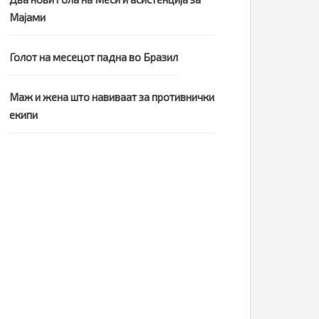
Мајами
Голот на месецот падна во Бразил
Маж и жена што навиваат за противнички
екипи