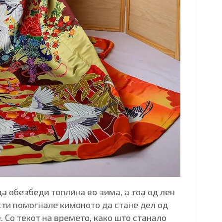
а обезбеди топлина во зима, а тоа од лен
сти помогнале кимоното да стане дел од
 Со текот на времето, како што станало