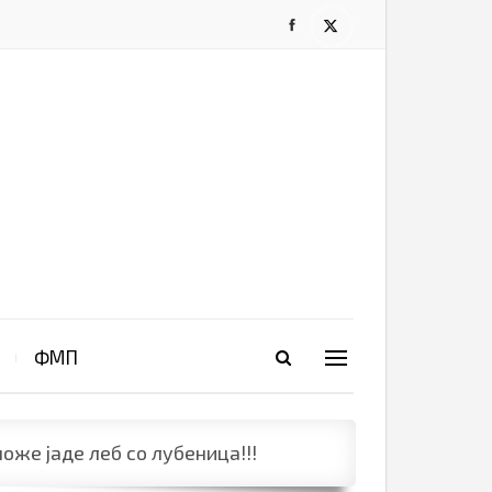
ФМП
оже јаде леб со лубеница!!!