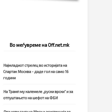
Во меѓувреме на Off.net.mk
Најмладиот стрелец во историјата на
Спартак Москва - даде гол на само 16
години
На Трамп му калемеле „руски врски“ и за
отпуштањето на шефот на ФБИ
Два нови гола на Меси и асистенција за