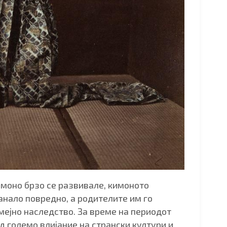
имоно брзо се развивале, кимоното
анало повредно, а родителите им го
мејно наследство. За време на периодот
од големо влијание на странски култури и