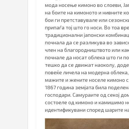
мода носење кимоно во слоеви, Ј
на боите на кимоното и нивните 
бои ги претставувале или сезонски
припаѓа тој што го носи. Во тоа в
традиционални јапонски комбинаци
почнала да се разликува во завис
член на благородништвото или ка
почнале да носат облека што ги п
тешко да се движат наоколу, доде
повеќе личела на модерна облека, 
мажите и жените носеле кимоно со
1867 година земјата била поделе
господари. Самураите од секој до
состоеле од кимоно и камишимо но
идентификувани според шарите н