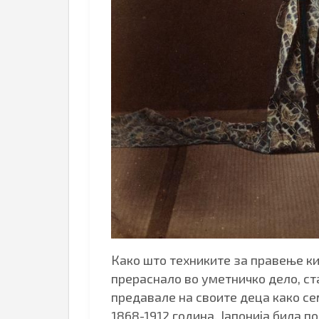
Како што техниките за правење к
прераснало во уметничко дело, ст
предавале на своите деца како се
1868-1912 година, Јапонија била п