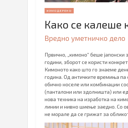
ИЗМОДЕРЕНО
Како се калеше
Вредно уметничко дело
Првично, „кимоно“ беше јапонски 
години, зборот се користи конкре
Кимоното како што го знаеме дене
година. Од античките времиња па 
обично носеле или комбинации сос
(панталони или здолништа) или е
нова техника на изработка на ким
линии и нивно шиење заедно. Со о
не морале да се грижат за обликот