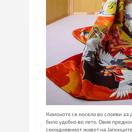
Кимоното се носело во слоеви за д
било удобно во лето. Овие предно
секојдневниот живот на Јапонците.