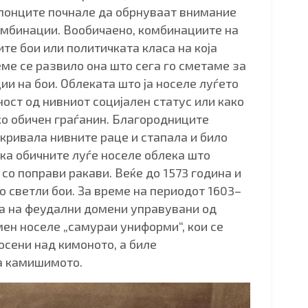
апонците почнале да обрнуваат внимание
комбинации. Вообичаено, комбинациите на
те бои или политичката класа на која
реме се развило она што сега го сметаме за
и на бои. Облеката што ја носеле луѓето
ност од нивниот социјален статус или како
ко обичен граѓанин. Благородниците
окривала нивните раце и стапала и било
ка обичните луѓе носеле облека што
со поправи ракави. Веќе до 1573 година и
 светли бои. За време на периодот 1603–
на на феудални домени управувани од
мен носеле „самураи униформи“, кои се
сени над кимоното, а биле
а камишимото.