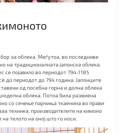
 кимоното
збор за облека. Меѓутоа, во последниве
тно на традиционалната јапонска облека.
с се појавило во периодот 794-1185
сè до периодот до 794 година, Јапонците
тавени од посебна горна и долна облека
дноделна облека. Потоа била развиена
оно со сечење парчиња ткаенина во прави
ваа техника, производителите на кимоно
 на телото на оној што го носи.