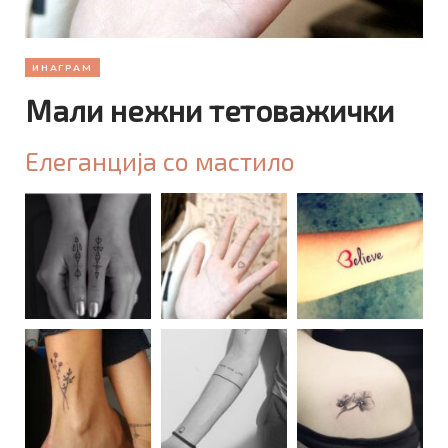
ИНАГРАМ
Мали нежни тетоважички
Елеганција со мастило