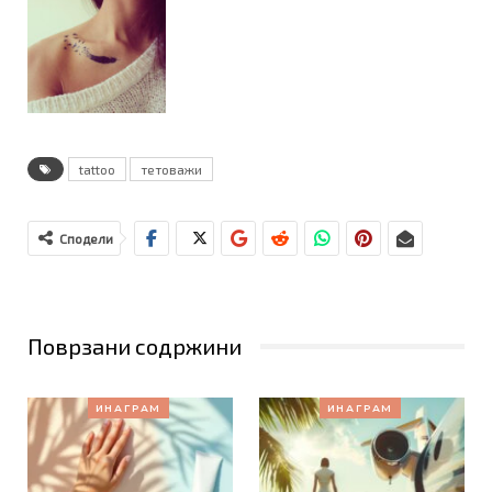
tattoo
тетоважи
Сподели
Поврзани содржини
ИНАГРАМ
ИНАГРАМ