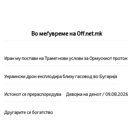
Во меѓувреме на Off.net.mk
Иран му постави на Трамп нови услови за Ормускиот проток
Украински дрон експлодира близу гасовод во Бугарија
Истокот се прераспоредува
Девојка на денот / 09.08.2026
Другарите се богатство