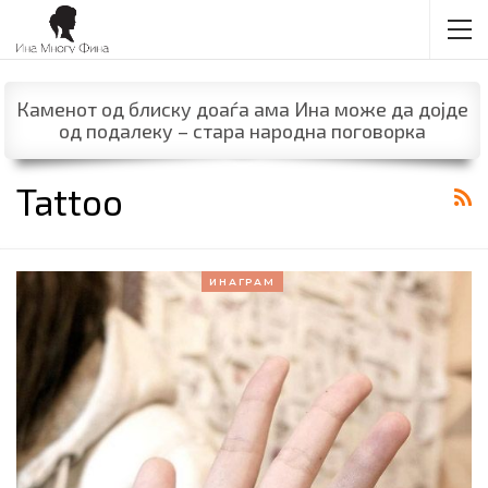
Каменот од блиску доаѓа ама Ина може да дојде
од подалеку – стара народна поговорка
Tattoo
ИНАГРАМ