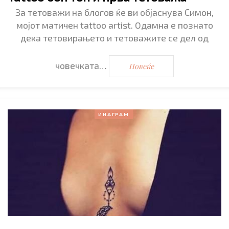
За тетоважи на блогов ќе ви објаснува Симон,
мојот матичен tattoo artist. Oдамна е познато
дека тетовирањето и тетоважите се дел од
човечката…
Повеќе
ИНАГРАМ