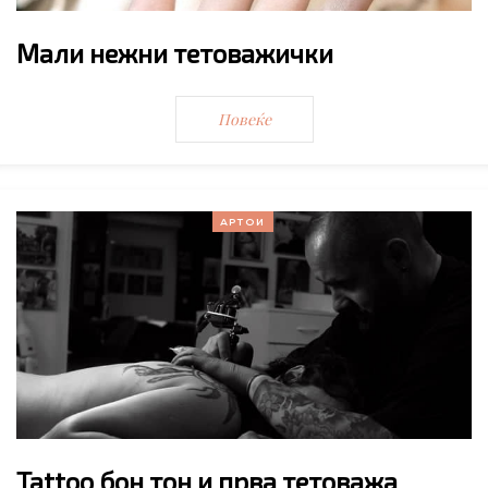
Мали нежни тетоважички
Повеќе
АРТОИ
Tattoo бон тон и прва тетоважа