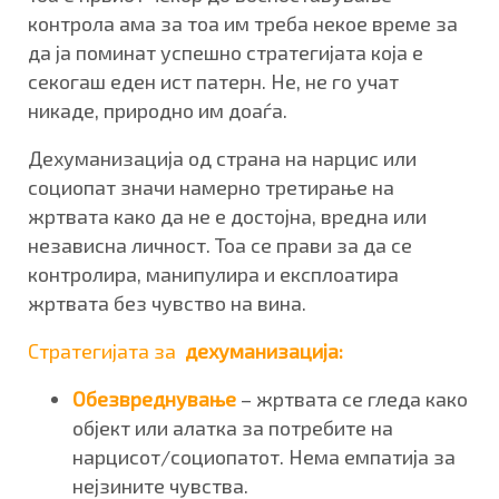
контрола ама за тоа им треба некое време за
да ја поминат успешно стратегијата која е
секогаш еден ист патерн. Не, не го учат
никаде, природно им доаѓа.
Дехуманизација од страна на нарцис или
социопат значи намерно третирање на
жртвата како да не е достојна, вредна или
независна личност. Тоа се прави за да се
контролира, манипулира и експлоатира
жртвата без чувство на вина.
Стратегијата за
дехуманизација
:
Обезвреднување
– жртвата се гледа како
објект или алатка за потребите на
нарцисот/социопатот. Нема емпатија за
нејзините чувства.