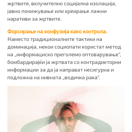
жртвите, вклучително социјална изолација,
јавно понижување или креирање лажни
наративи за жртв​ите.
Форсирање на конфузија како контрола.
Наместо традиционалните тактики на
доминација, некои социопати користат метод
на „информациско преголемо оптоварување“,
бомбардирајќи ја жртвата со контрадикторни
информации за да ја направат несигурна и
подложна на нивната „водичка рака“.