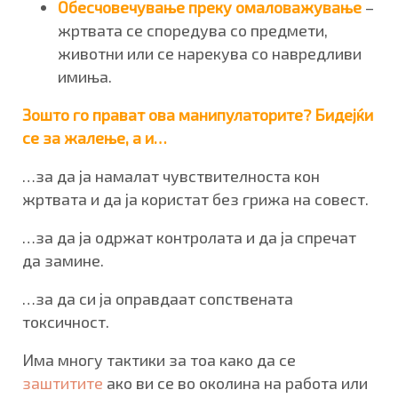
Обесчовечување преку омаловажување
–
жртвата се споредува со предмети,
животни или се нарекува со навредливи
имиња.
Зошто го прават
ова манипулаторите? Бидејќи
се за жалење, а и…
…за да ја намалат чувствителноста кон
жртвата и да ја користат без грижа на совест.
…за да ја одржат контролата и да ја спречат
да замине.
…за да си ја оправдаат сопствената
токсичност.
Има многу тактики за тоа како да се
заштитите
ако ви се во околина на работа или