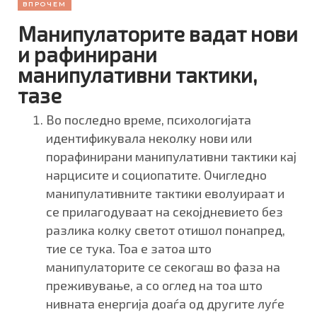
ВПРОЧЕМ
Манипулаторите вадат нови
и рафинирани
манипулативни тактики,
тазе
Во последно време, психологијата
идентификувала неколку нови или
порафинирани манипулативни тактики кај
нарцисите и социопатите. Очигледно
манипулативните тактики еволуираат и
се прилагодуваат на секојдневието без
разлика колку светот отишол понапред,
тие се тука. Тоа е затоа што
манипулаторите се секогаш во фаза на
преживување, а со оглед на тоа што
нивната енергија доаѓа од другите луѓе