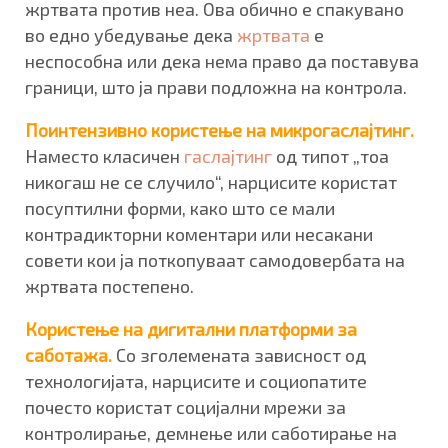
жртвата против неа. Ова обично е спакувано
во едно убедување дека
жртвата
​ е
неспособна или дека нема право да поставува
граници, што ја прави подложна на контрола.
Поинтензивно користење на микрогаслајтинг.
Намес​то класичен
гаслајтинг
од типот „тоа
никогаш не се случило“, нарцисите користат
посуптилни форми, како што се мали
контрадикторни коментари или несакани
совети кои ја поткопуваат самодовербата на
жртвата постепено.
Користење на дигитални платформи за
саботажа.
Со зголемената зависност од
технологијата, нарцисите и социопатите
почесто користат социјални мрежи за
контролирање, демнење или саботирање на