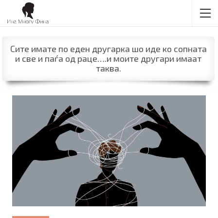
Сите имате по еден другарка шо иде ко сопната
и све и паѓа од раце….и моите другари имаат
таква.