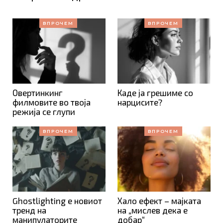
ВПРОЧЕМ
ВПРОЧЕМ
Овертинкинг
Каде ја грешиме со
филмовите во твоја
нарцисите?
режија се глупи
ВПРОЧЕМ
ВПРОЧЕМ
Ghostlighting е новиот
Хало ефект – мајката
тренд на
на „мислев дека е
манипулаторите
добар“