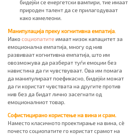
бидејќи се енергетски вампири, тие имаат
природен талент да се прилагодуваат
како камелеони.
Манипулација преку когнитивна емпатија
.
Иако
социопатите
имаат низок капацитет за
емоционална емпатија, многу од нив
развиваат когнитивна емпатија, што им
овозможува да разберат туѓи емоции без
навистина да ги чувствуваат. Ова им помага
да манипулираат поефикасно, бидејќи можат
да ги користат чувствата на другите против
нив без да бидат лично засегнати од
емоционалниот товар.
Софистицирано користење на вина и срам.
Наместо класичното проектирање на вина, сè
почесто социопатите го користат срамот на