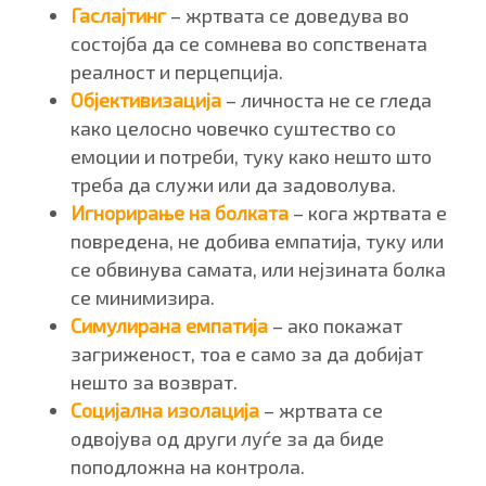
Гаслајтинг
– жртвата се доведува во
состојба да се сомнева во сопствената
реалност и перцепција.
Објективизација
– личноста не се гледа
како целосно човечко суштество со
емоции и потреби, туку како нешто што
треба да служи или да задоволува.
Игнорирање на болката
– кога жртвата е
повредена, не добива емпатија, туку или
се обвинува самата, или нејзината болка
се минимизира.
Симулирана емпатија
– ако покажат
загриженост, тоа е само за да добијат
нешто за возврат.
Социјална изолација
– жртвата се
одвојува од други луѓе за да биде
поподложна на контрола.