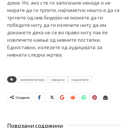
дома. Но, ако сте ги запознале некаде и не
морате да ги трпите, најпаметно нешто е да се
тргнете од нив бидејќи не можете да ги
победите ниту да ги излечите ниту да им
докажете дека не се во право ниту пак ќе
извлечете каење од нивните постапки.
Едноставно, излезете од аудицијата за
нивната следна жртва.
манипулатори
нарциси
социопати
Сподели
Поврзани содржини