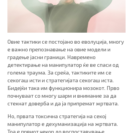
Овие тактики се постојано во еволуција, многу
е важно препознавање на овие модели и
градење јасни граници. Навремено
детектирање на манипулатор ќе ве спаси од
голема траума. За среќа, тактиките им се
секогаш исти и стратегијата секогаш иста.
Бидејќи така им функционира мозокот. Прво
почнуваат со многу шарм и внимание за да
стекнат доверба и да ја припремат жртвата.
Но, првата токсична стратегија на секој
манипулатор е дехуманизација на жртвата.
Тоа е првиот чекор до воспоставување