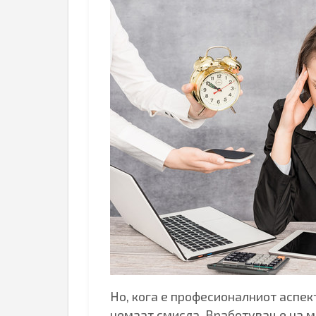
Но, кога е професионалниот аспек
немаат смисла. Вработување на м