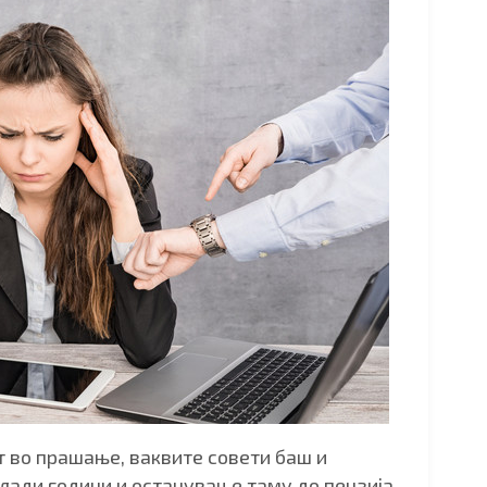
т во прашање, ваквите совети баш и
лади години и останување таму до пензија