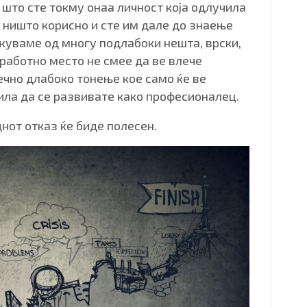
 што сте токму онаа личност која одлучила
н ништо корисно и сте им дале до знаење
ажуваме од многу подлабоки нешта, врски,
 работно место не смее да ве влече
нечно длабоко тонење кое само ќе ве
ила да се развивате како професионалец.
днот отказ ќе биде полесен.