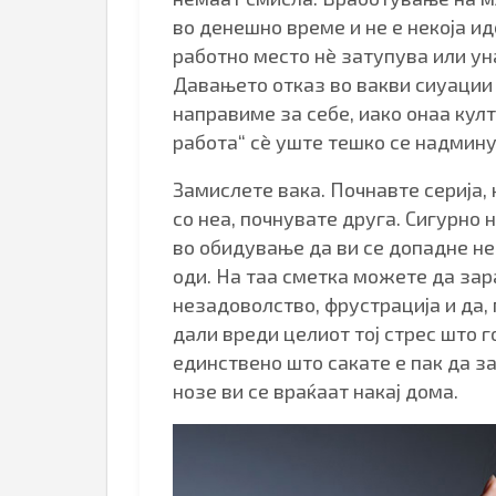
во денешно време и не е некоја и
работно место нè затупува или уна
Давањето отказ во вакви сиуации
направиме за себе, иако онаа кул
работа“ сè уште тешко се надмину
Замислете вака. Почнавте серија, 
со неа, почнувате друга. Сигурно
во обидување да ви се допадне неш
оди. На таа сметка можете да зар
незадоволство, фрустрација и да, 
дали вреди целиот тој стрес што г
единствено што сакате е пак да за
нозе ви се враќаат накај дома.