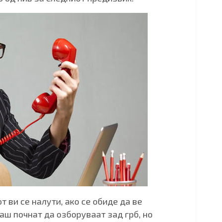
т ви се налути, ако се обиде да ве
аш почнат да озборуваат зад грб, но