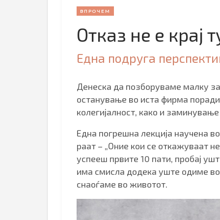
ВПРОЧЕМ
Отказ не е крај 
Една подруга перспекти
Денеска да позборуваме малку за 
останување во иста фирма поради
колегијалност, како и заминување
Една погрешна лекција научена во
раат – „Оние кои се откажуваат не
успееш првите 10 пати, пробај уш
има смисла додека уште одиме во
снаоѓаме во животот.