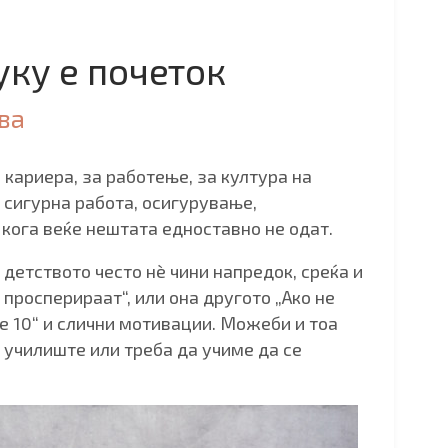
туку е почеток
ва
кариера, за работење, за култура на
 сигурна работа, осигурување,
 кога веќе нештата едноставно не одат.
 детството често нè чини напредок, среќа и
 просперираат“, или она другото „Ако не
те 10“ и слични мотивации. Можеби и тоа
 училиште или треба да учиме да се