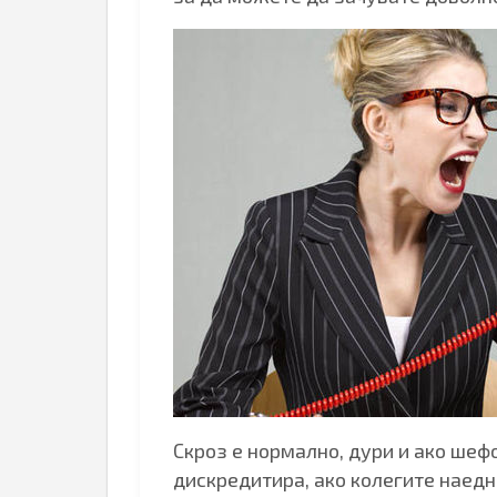
Скроз е нормално, дури и ако шефо
дискредитира, ако колегите наедн