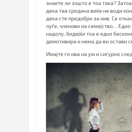
знаете ли зошто е тоа така? Затоа
дека таа средина веќе не води ко
дека сте предобри за нив. Се отк
луѓе, членови на семејство… Едно
надолу, бидејќи тоа е едно беско
демотивира и нема да ви остави с
Имајте го ова на ум и сигурно сле