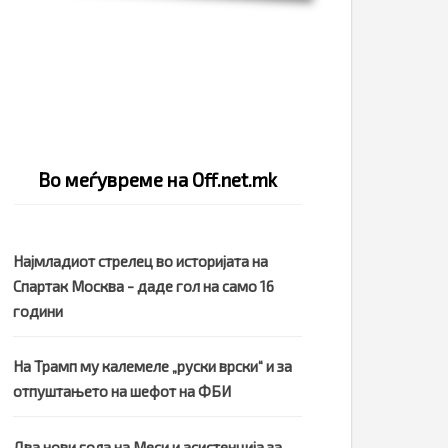
Во меѓувреме на Off.net.mk
Најмладиот стрелец во историјата на
Спартак Москва - даде гол на само 16
години
На Трамп му калемеле „руски врски“ и за
отпуштањето на шефот на ФБИ
Два нови гола на Меси и асистенција за