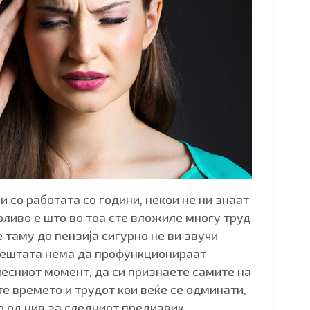
 со работата со години, некои не ни знаат
рливо е што во тоа сте вложиле многу труд
 таму до пензија сигурно не ви звучи
 нештата нема да профункционираат
блесниот момент, да си признаете самите на
те времето и трудот кои веќе се одминати,
 од нив за следниот предизвик.