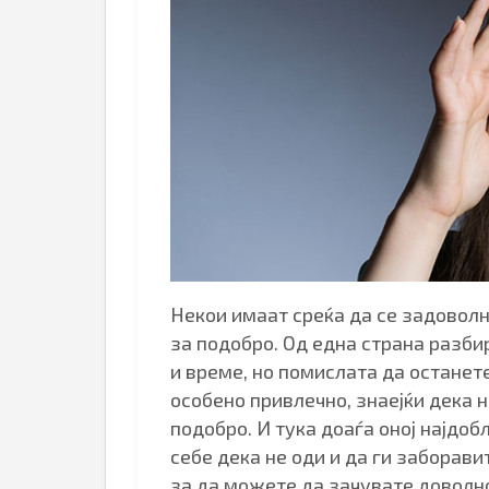
Некои имаат среќа да се задоволни
за подобро. Од една страна разби
и време, но помислата да останете
особено привлечно, знаејќи дека
подобро. И тука доаѓа оној најдо
себе дека не оди и да ги заборави
за да можете да зачувате доволно