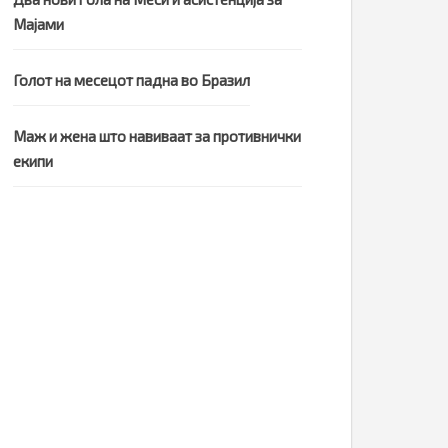
Мајами
Голот на месецот падна во Бразил
Маж и жена што навиваат за противнички
екипи