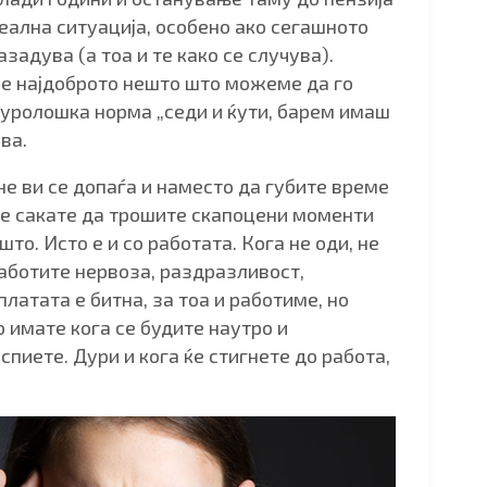
деална ситуација, особено ако сегашното
задува (а тоа и те како се случува).
 е најдоброто нешто што можеме да го
туролошка норма „седи и ќути, барем имаш
ва.
не ви се допаѓа и наместо да губите време
 не сакате да трошите скапоцени моменти
то. Исто е и со работата. Кога не оди, не
аботите нервоза, раздразливост,
платата е битна, за тоа и работиме, но
о имате кога се будите наутро и
спиете. Дури и кога ќе стигнете до работа,