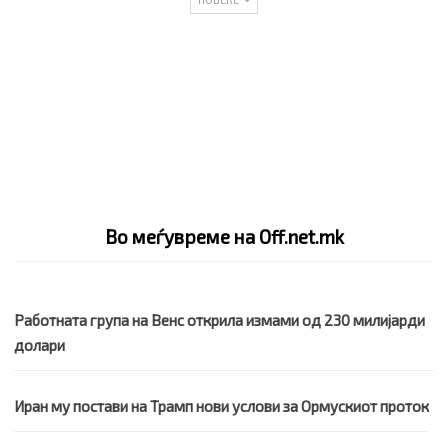
Во меѓувреме на Off.net.mk
Работната група на Венс открила измами од 230 милијарди
долари
Иран му постави на Трамп нови услови за Ормускиот проток