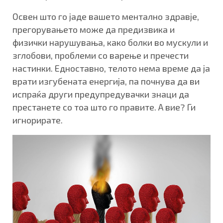
Освен што го јаде вашето ментално здравје,
прегорувањето може да предизвика и
физички нарушувања, како болки во мускули и
зглобови, проблеми со варење и пречести
настинки. Едноставно, телото нема време да ја
врати изгубената енергија, па почнува да ви
испраќа други предупредувачки знаци да
престанете со тоа што го правите. А вие? Ги
игнорирате.