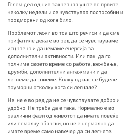
Голем дел од нив закрепнаа уште во првите
неколку недели и се чувствуваа поспособни и
поодморени од кога било.
Проблемот лежи во тоа што речиси и да сме
прифатиле дека е во ред да се чувствуваме
исцрпено и да немаме енергија за
дополнителни активности. Или пак, да го
полниме своето време со работа, вежбање,
дружби, дополнителни ангажмани и да
легнеме да спиеме. Колку од вас се буделе
поуморни отколку кога си легнале?
Не, не е во ред да не се чувствувате добро и
удобно. Не треба да е така. Нормално е во
различни фази од животот да имате повеќе
или помалку обврски, но не е нормално да
имате време само навечер да си легнете.