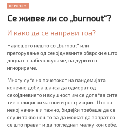
ВПРОЧЕМ
Се живее ли со „burnout“?
И како да се направи тоа?
Најлошото нешто со „burnout“ или
прегорување од секојдневните обврски е што
доцна го забележуваме, па дури и го
игнорираме.
Многу луѓе на почетокот на пандемијата
конечно добија шанса да одморат од
секојдневието и всушност им се допаѓаа сите
тие полициски часови и рестрикции. Што на
некој начин е и тажно, бидејќи требаше да се
случи такво нешто за да можат да запрат со
се што прават и да погледнат малку кон себе.