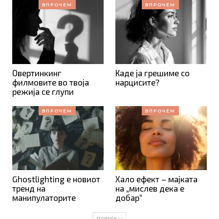
ВПРОЧЕМ
ВПРОЧЕМ
Овертинкинг
Каде ја грешиме со
филмовите во твоја
нарцисите?
режија се глупи
ВПРОЧЕМ
ВПРОЧЕМ
Ghostlighting е новиот
Хало ефект – мајката
тренд на
на „мислев дека е
манипулаторите
добар“
ПОВЕЌЕ