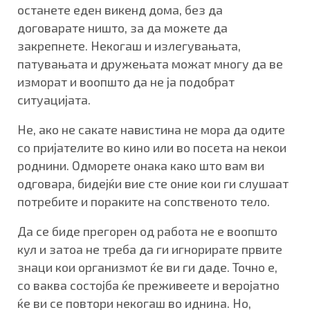
останете еден викенд дома, без да
договарате ништо, за да можете да
закрепнете. Некогаш и излегувањата,
патувањата и дружењата можат многу да ве
изморат и воопшто да не ја подобрат
ситуацијата.
Не, ако не сакате навистина не мора да одите
со пријателите во кино или во посета на некои
роднини. Одморете онака како што вам ви
одговара, бидејќи вие сте оние кои ги слушаат
потребите и пораките на сопственото тело.
Да се биде прегорен од работа не е воопшто
кул и затоа не треба да ги игнорирате првите
знаци кои организмот ќе ви ги даде. Точно е,
со ваква состојба ќе преживеете и веројатно
ќе ви се повтори некогаш во иднина. Но,