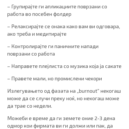
– Групирајте ги апликациите поврзани со
работа во посебен фолдер
– Релаксирајте се онака како вам ви одговара,
ако треба и медитирајте
– Контролирајте ги паничните напади
поврзани со работа
– Направете плејлиста со музика која ја сакате
– Правете мали, но промислени чекори
Излегувањето од фазата на „burnout“ некогаш
може да се случи преку ноќ, но некогаш може
да трае со недели.
Можеби е време да ги земете оние 2-3 дена
одмор кои фирмата ви ги должи или пак, да