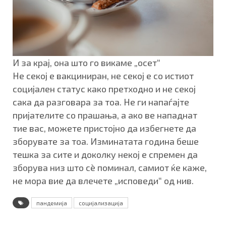
И за крај, она што го викаме „осет“
Не секој е вакциниран, не секој е со истиот
социјален статус како претходно и не секој
сака да разговара за тоа. Не ги напаѓајте
пријателите со прашања, а ако ве нападнат
тие вас, можете пристојно да избегнете да
зборувате за тоа. Изминатата година беше
тешка за сите и доколку некој е спремен да
зборува низ што сè поминал, самиот ќе каже,
не мора вие да влечете „исповеди“ од нив.
пандемија
социјализација