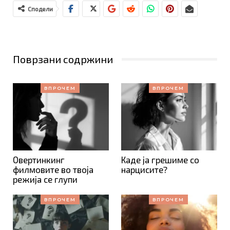
Сподели
Поврзани содржини
ВПРОЧЕМ
ВПРОЧЕМ
Овертинкинг
Каде ја грешиме со
филмовите во твоја
нарцисите?
режија се глупи
ВПРОЧЕМ
ВПРОЧЕМ