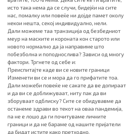
исто така нема да се случи, бидејќи на сите
нас, помалку или повеќе ни дојде памет околу
некои нешта, секој индивидуално, нели.
Дали можеме таа транзиција од безбедниот
меур на маските и короната кон старото или
новото нормално да ја направиме што
побезболна и поподнослива? Зависи од многу
фактори. Тргнете од себе и:
Преиспитајте каде ви се новите граници
Изменети ви се и мора да го прифатите тоа.
Дали можеби повеќе не сакате да ве допираат
и да ви се доближуваат, ниту пак да ви
зборуваат одблиску? Сите се обидувавме да
останеме здрави во текот на оваа пандемија,
па не е лошо да ги почитуваме личните
граници и да не бараме од нашите пријатели
да бидат истите како претходно.