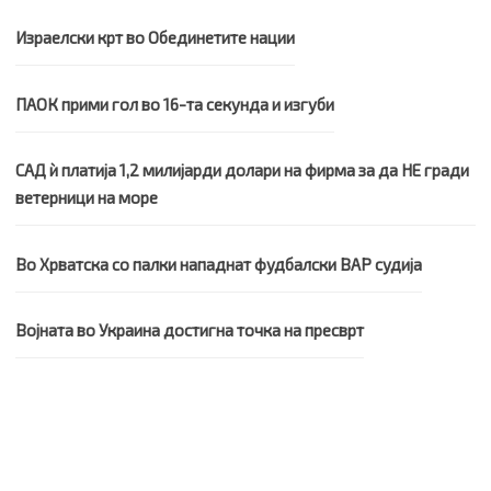
Израелски крт во Обединетите нации
ПАОК прими гол во 16-та секунда и изгуби
САД ѝ платија 1,2 милијарди долари на фирма за да НЕ гради
ветерници на море
Во Хрватска со палки нападнат фудбалски ВАР судија
Војната во Украина достигна точка на пресврт