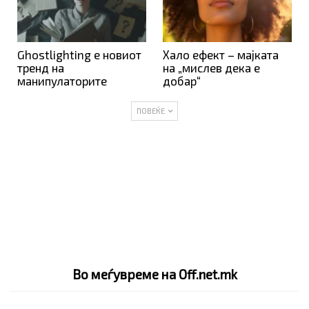
Ghostlighting е новиот
Хало ефект – мајката
тренд на
на „мислев дека е
манипулаторите
добар“
ПОВЕЌЕ
Во меѓувреме на Off.net.mk