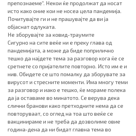
препознаеме“. Некои ќе продолжат да носат
исто како оние кои не носеа цела пандемија.
Почитувајте ги и не прашувајте да ви ја
објаснат одлуката.
Не зборувајте за ковид-траумите
Сигурно на сите веќе ни е преку глава од
пандемијата, а може да биде поприлично
тешко да најдете тема за разговор кога ќе се
сретнете со пријателите повторно. Исто им е и
нив. Обидете се што помалку да зборувате за
вирусот и стресните моменти. Има многу теми
за разговор и иако е тешко, ќе мораме полека
да ја оставаме во минатото. Се верува дека
слични бранови како претходните нема да се
повторуваат, со оглед на тоа што веќе се
вакцинираме и не треба да дозволиме овие
година-дена да ни бидат главна тема во