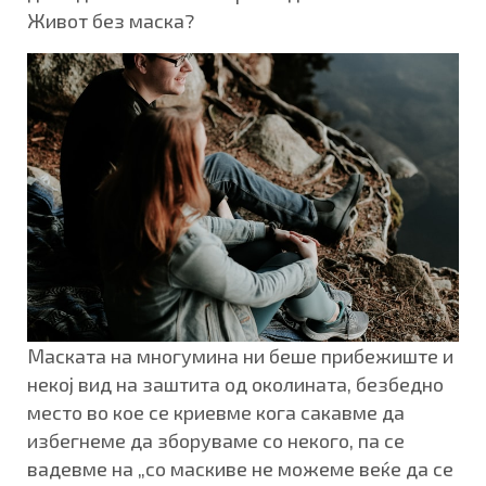
Живот без маска?
Маската на многумина ни беше прибежиште и
некој вид на заштита од околината, безбедно
место во кое се криевме кога сакавме да
избегнеме да зборуваме со некого, па се
вадевме на „со маскиве не можеме веќе да се