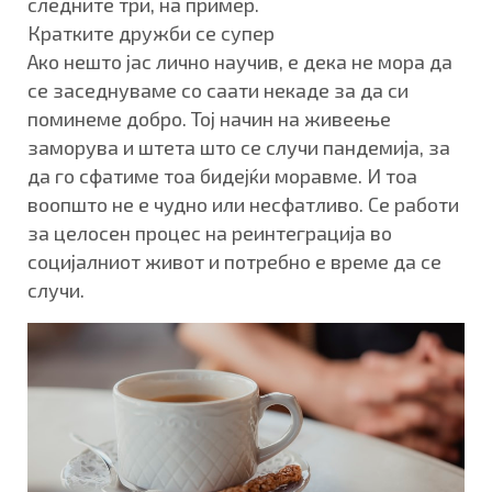
следните три, на пример.
Кратките дружби се супер
Ако нешто јас лично научив, е дека не мора да
се заседнуваме со саати некаде за да си
поминеме добро. Тој начин на живеење
заморува и штета што се случи пандемија, за
да го сфатиме тоа бидејќи моравме. И тоа
воопшто не е чудно или несфатливо. Се работи
за целосен процес на реинтеграција во
социјалниот живот и потребно е време да се
случи.