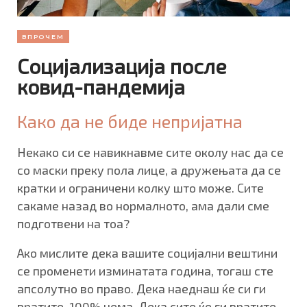
ВПРОЧЕМ
Социјализација после
ковид-пандемија
Како да не биде непријатна
Некако си се навикнавме сите околу нас да се
со маски преку пола лице, а дружењата да се
кратки и ограничени колку што може. Сите
сакаме назад во нормалното, ама дали сме
подготвени на тоа?
Ако мислите дека вашите социјални вештини
се променети изминатата година, тогаш сте
апсолутно во право. Дека наеднаш ќе си ги
вратите, 100% нема. Дека сите ќе ги вратите,