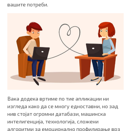
вашите потреби.
Вака додека вртиме по тие апликации ни
изгледа како да се многу едноставни, но зад
нив стојат огромни датабази, машинска
интелигенција, технологија, сложени
алгоритми за емоционално профилирање врз