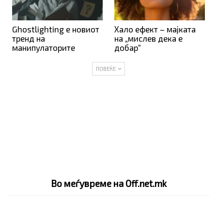
Ghostlighting е новиот
Хало ефект – мајката
тренд на
на „мислев дека е
манипулаторите
добар“
ПОВЕЌЕ
Во меѓувреме на Off.net.mk