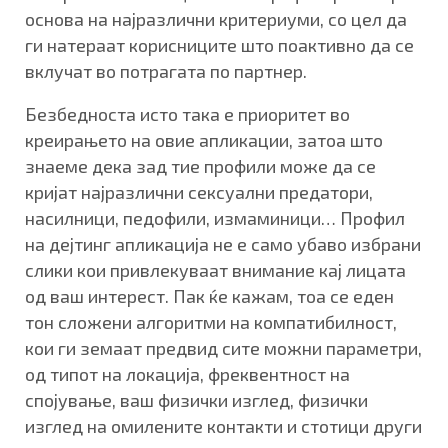
основа на најразлични критериуми, со цел да
ги натераат корисниците што поактивно да се
вклучат во потрагата по партнер.
Безбедноста исто така е приоритет во
креирањето на овие апликации, затоа што
знаеме дека зад тие профили може да се
кријат најразлични сексуални предатори,
насилници, педофили, измаминици… Профил
на дејтинг апликација не е само убаво избрани
слики кои привлекуваат внимание кај лицата
од ваш интерест. Пак ќе кажам, тоа се еден
тон сложени алгоритми на компатибилност,
кои ги земаат предвид сите можни параметри,
од типот на локација, фреквентност на
спојување, ваш физички изглед, физички
изглед на омилените контакти и стотици други