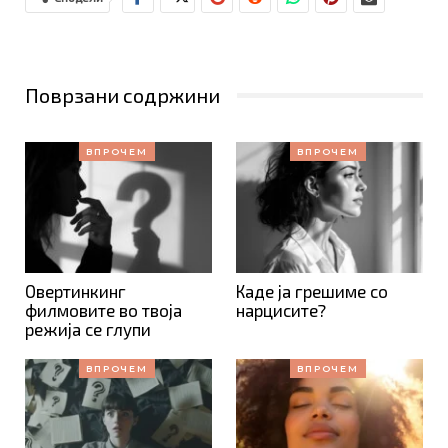
Поврзани содржини
ВПРОЧЕМ
ВПРОЧЕМ
Овертинкинг
Каде ја грешиме со
филмовите во твоја
нарцисите?
режија се глупи
ВПРОЧЕМ
ВПРОЧЕМ