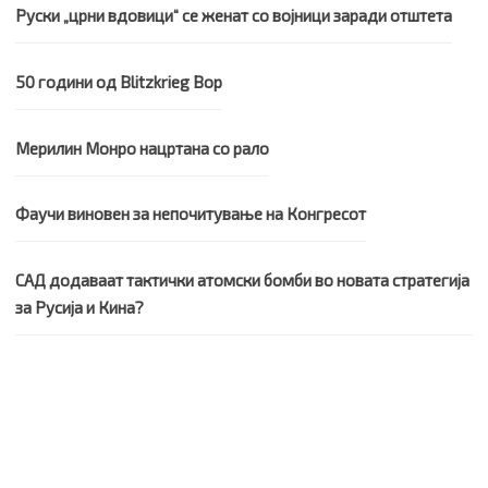
Руски „црни вдовици“ се женат со војници заради отштета
50 години од Blitzkrieg Bop
Мерилин Монро нацртана со рало
Фаучи виновен за непочитување на Конгресот
САД додаваат тактички атомски бомби во новата стратегија
за Русија и Кина?