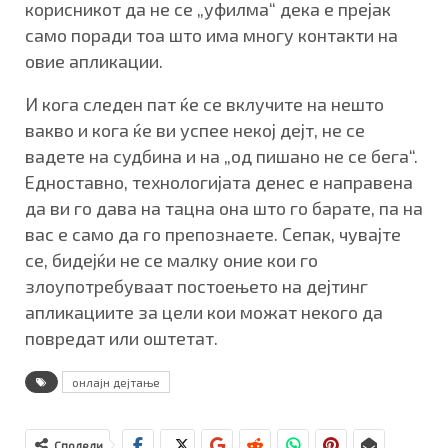
корисникот да не се „уфилма“ дека е прејак
само поради тоа што има многу контакти на
овие апликации.
И кога следен пат ќе се вклучите на нешто
вакво и кога ќе ви успее некој дејт, не се
вадете на судбина и на „од пишано не се бега“.
Едноставно, технологијата денес е направена
да ви го дава на тацна она што го барате, па на
вас е само да го препознаете. Сепак, чувајте
се, бидејќи не се малку оние кои го
злоупотребуваат постоењето на дејтинг
апликациите за цели кои можат некого да
повредат или оштетат.
онлајн дејтање
Сподели