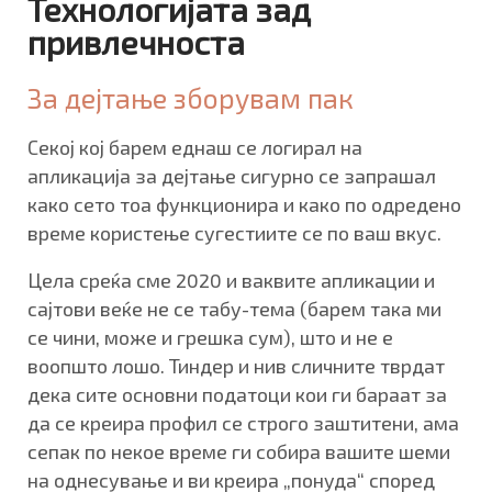
Технологијата зад
привлечноста
За дејтање зборувам пак
Секој кој барем еднаш се логирал на
апликација за дејтање сигурно се запрашал
како сето тоа функционира и како по одредено
време користење сугестиите се по ваш вкус.
Цела среќа сме 2020 и ваквите апликации и
сајтови веќе не се табу-тема (барем така ми
се чини, може и грешка сум), што и не е
воопшто лошо. Тиндер и нив сличните тврдат
дека сите основни податоци кои ги бараат за
да се креира профил се строго заштитени, ама
сепак по некое време ги собира вашите шеми
на однесување и ви креира „понуда“ според