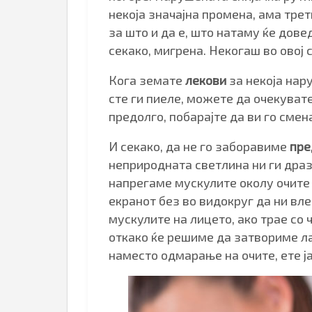
некоја значајна промена, ама тре
за што и да е, што натаму ќе дов
секако, мигрена. Некогаш во овој 
Кога земате
лекови
за некоја нар
сте ги пиеле, можете да очекувате
предолго, побарајте да ви го смен
И секако, да не го заборавиме
пре
неприродната светлина ни ги дразн
напрегаме мускулите околу очите 
екранот без во видокруг да ни вл
мускулите на лицето, ако трае со 
откако ќе решиме да затвориме ла
наместо одмарање на очите, ете ј