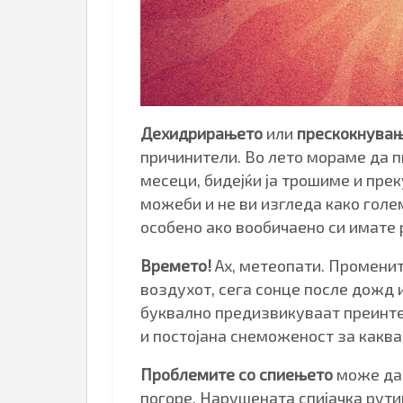
Дехидрирањето
или
прескокнувањ
причинители. Во лето мораме да 
месеци, бидејќи ја трошиме и пре
можеби и не ви изгледа како голе
особено ако вообичаено си имате р
Времето!
Ах, метеопати. Променит
воздухот, сега сонце после дожд 
буквално предизвикуваат преинте
и постојана снеможеност за каква 
Проблемите со спиењето
може да 
погоре. Нарушената спијачка рут