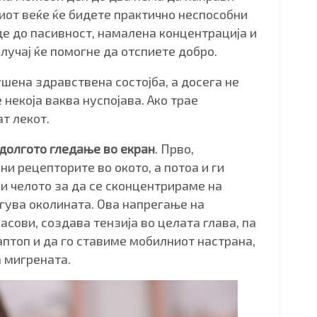
тиот веќе ќе бидете практично неспособни
еде до пасивност, намалена концентрација и
случај ќе помогне да отспиете добро.
ушена здравствена состојба, а досега не
 некоја ваква нуспојава. Ако трае
ат лекот.
долгото гледање во екран
. Прво,
и рецепторите во окото, а потоа и ги
и челото за да се сконцентрираме на
егува околината. Ова напрегање на
часови, создава тензија во целата глава, па
птоп и да го ставиме мобилниот настрана,
а мигрената.