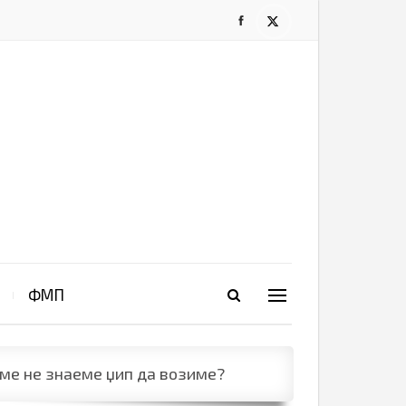
ФМП
ме не знаеме џип да возиме?