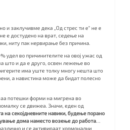
о и заклучивме дека „Од стрес ти е“ не е
не е достудено на врат, седење на
чки, ниту пак нервирање без причина.
% удел во причинителите на овој ужас од
а што и да е друго, освен лежење во
тригерите има уште толку многу нешта што
грени, а навистина може да бидат полесно
ваа потешки форми на мигрена во
помалку се движеа. Значи, еден од
а на секојдневните навики, будење порано
нување дома наместо возење до работа
…
различно и се активираат хормонални