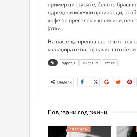
пример цитрусите, белото брашно, 
одредени млечни производи, особе
кафе во преголеми количини, вешт
јатки.
На вас е да препознаете што точн
менаџирате на тој начин што ќе г
здравје
мигрена
стрес
Сподели
Поврзани содржини
ВПРОЧЕМ