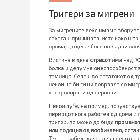
Тригери за мигрени
За мигрените веќе имаме зборуван
секогаш причината, исто како што 
промаја, одење боси по ладни пло
Вистина е дека
стресот
има над 70
болка и делумна онеспособеност з
темница. Сепак, во остатокот од 
некои не би ги ни поврзале со ми
контролирани од нервозите.
Некои луѓе, на пример, почувству
периодот кога работеа од дома и 
тригерите може да биде
променат
или подоцна од вообичаено, оста
Телото забележува дека нешто е 