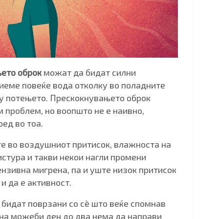
ето оброк
можат да бидат силни
пиеме повеќе вода отколку во поладните
ку потењето. Прескокнувањето оброк
м проблем, но воопшто не е наивно,
ед во тоа.
е во воздушниот притисок, влажноста на
истура и такви некои нагли промени
нзивна мигрена, па и уште низок притисок
и да е активност.
бидат поврзани со сè што веќе спомнав
ина можеби ден до два нема да направи