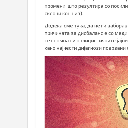
промени, што резултира со посилни
склони кон нив).
Додека сме тука, да не ги забора
причината за дисбаланс е со меди
се спомнат и полицистичните јајн
како најчести дијагнози поврзани