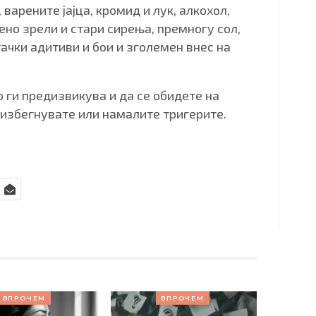
варените јајца, кромид и лук, алкохол,
но зрели и стари сирења, премногу сол,
ачки адитиви и бои и зголемен внес на
о ги предизвикува и да се обидете на
и избегнувате или намалите тригерите.
ВПРОЧЕМ
ВПРОЧЕМ