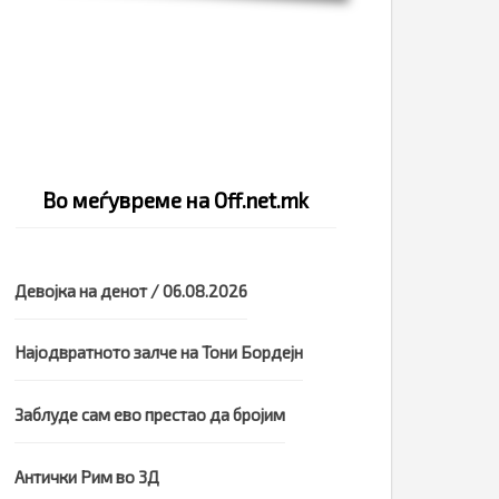
Во меѓувреме на Off.net.mk
Девојка на денот / 06.08.2026
Најодвратното залче на Тони Бордејн
Заблуде сам ево престао да бројим
Антички Рим во 3Д