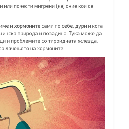
 или почести мигрени (кај оние кои се
виме и
хормоните
сами по себе, дури и кога
цинска природа и позадина. Тука може да
ици и проблемите со тироидната жлезда,
 со лачењето на хормоните.