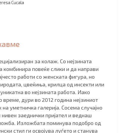
eresa Cucala
цкавме
ецијализиран за колаж. Со нејзината
а комбинира повеќе слики и да направи
ајчесто работи со женската фигура, но
иродата, цвеќиња, крилца од инсекти или
 уникатна во нејзината работа. Иако
о време, дури во 2012 година нејзиниот
 на уметничка галерија. Сосема случајно
л нивен заеднички пријател и веднаш
зложба. Изложбата поминува подобро од
нски стил ги освојува луѓето и станува