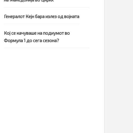
Генералот Кејн бара излез од војната
Кој се качуваше на подиумот во
Формула 1 до сега сезона?