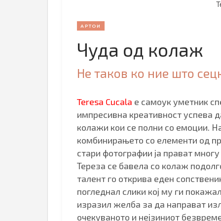
T
АРТОИ
Чуда од колаж
Не таков ко ние што се
Teresa Cucala
e самоук уметник сп
импресивна креативност успева д
колажи кои се полни со емоции. Н
комбинирањето со елементи од пр
стари фотографии ја прават многу
Тереза се бавела со колаж подолг
талент го открива еден сопственик
погледнал слики кој му ги покажа
изразил желба за да направат и
очекуваното и нејзиниот безвреме