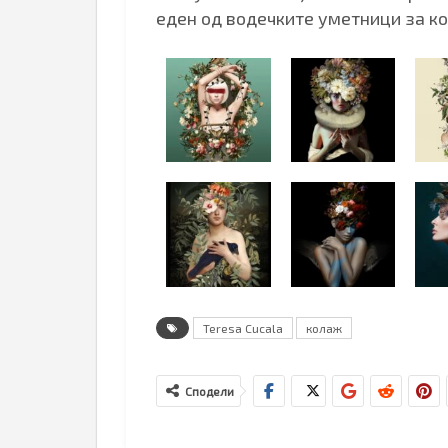
еден од водечките уметници за к
Teresa Cucala
колаж
Сподели