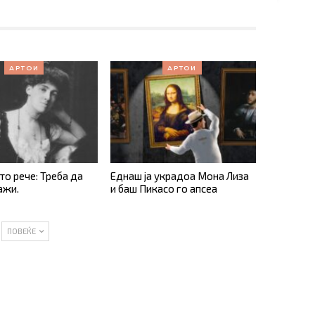
АРТОИ
АРТОИ
о рече: Треба да
Еднаш ја украдоа Мона Лиза
ажи.
и баш Пикасо го апсеа
ПОВЕЌЕ