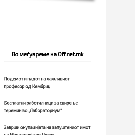
Во меѓувреме на Off.net.mk
Подемот и падот на лажливиот
професор од Кембриџ
Бесплатни работилници за свирење
теремин во „Лабораториум“
Заврши окупацијата на запуштениот имот
на Македонија во Цирих