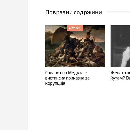
Поврзани содржини
АРТОИ
Сплавот на Медуза е
Жената шт
вистинска приказна за
ќутам? В
корупција