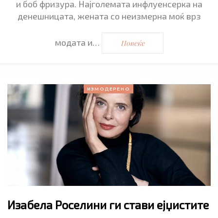
и боб фризура. Најголемата инфлуенсерка на
денешницата, жената со неизмерна моќ врз
модата и…
Повеќе
ИЗМОДЕРЕНО
Изабела Роселини ги стави ејџистите