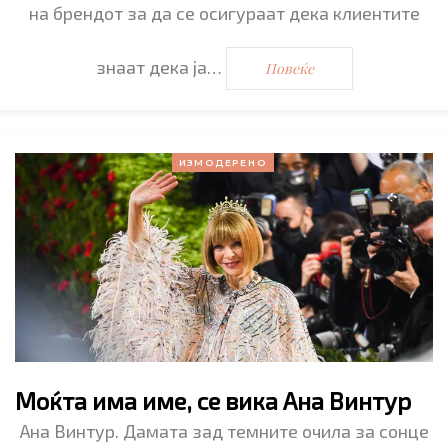
на брендот за да се осигураат дека клиентите
знаат дека ја…
Повеќе
ИЗМОДЕРЕНО
Моќта има име, се вика Ана Винтур
Ана Винтур. Дамата зад темните очила за сонце