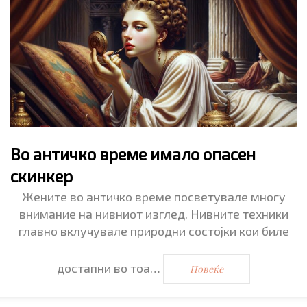
Во античко време имало опасен
скинкер
Жените во античко време посветувале многу
внимание на нивниот изглед. Нивните техники
главно вклучувале природни состојки кои биле
достапни во тоа…
Повеќе