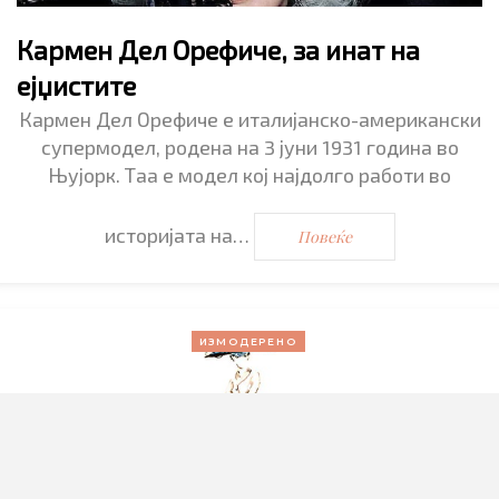
Кармен Дел Орефиче, за инат на
ејџистите
Кармен Дел Орефиче е италијанско-американски
супермодел, родена на 3 јуни 1931 година во
Њујорк. Таа е модел кој најдолго работи во
историјата на…
Повеќе
ИЗМОДЕРЕНО