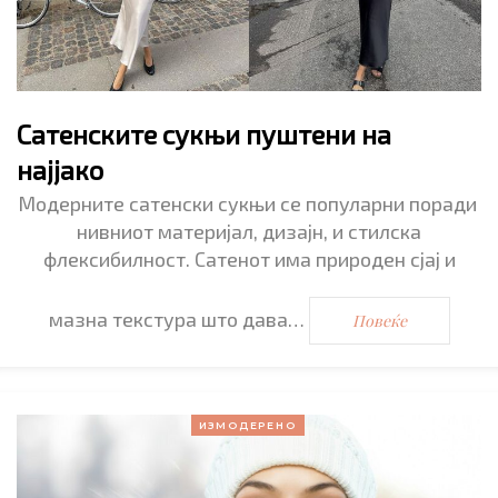
Сатенските сукњи пуштени на
најјако
Модерните сатенски сукњи се популарни поради
нивниот материјал, дизајн, и стилска
флексибилност. Сатенот има природен сјај и
мазна текстура што дава…
Повеќе
ИЗМОДЕРЕНО