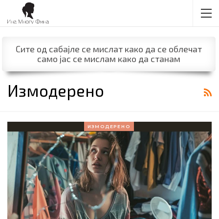
Сите од сабајле се мислат како да се облечат
само јас се мислам како да станам
Измодерено
ИЗМОДЕРЕНО