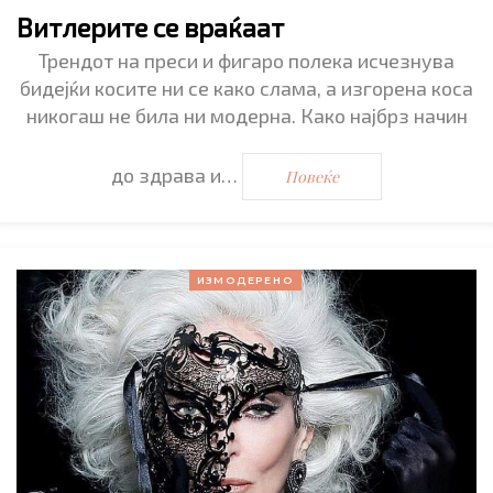
Витлерите се враќаат
Трендот на преси и фигаро полека исчезнува
бидејќи косите ни се како слама, а изгорена коса
никогаш не била ни модерна. Како најбрз начин
до здрава и…
Повеќе
ИЗМОДЕРЕНО