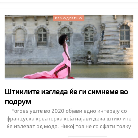
ИЗМОДЕРЕНО
Штиклите изгледа ќе ги симнеме во
подрум
Forbes уште во 2020 објави едно интервју со
француска креаторка која најави дека штиклите
ќе излезат од мода. Никој тоа не го сфати толку