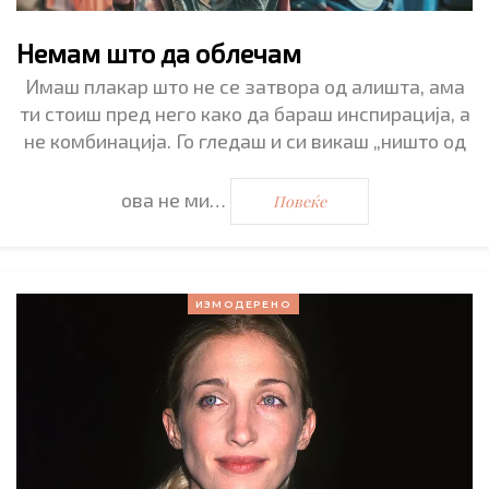
Немам што да облечам
Имаш плакар што не се затвора од алишта, ама
ти стоиш пред него како да бараш инспирација, a
не комбинација. Го гледаш и си викаш „ништо од
ова не ми…
Повеќе
ИЗМОДЕРЕНО