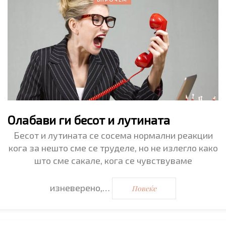
Олабави ги бесот и лутината
Бесот и лутината се сосема нормални реакции
кога за нешто сме се труделе, но не излегло како
што сме сакале, кога се чувствуваме
изневерено,…
Повеќе