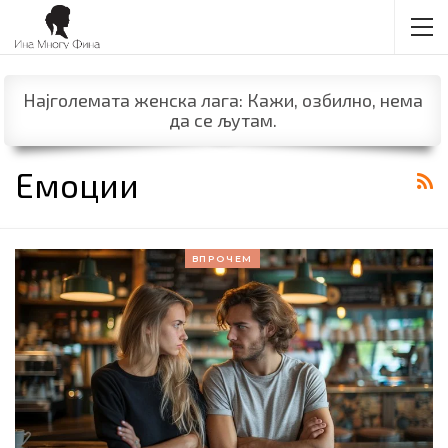
Најголемата женска лага: Кажи, озбилно, нема
да се љутам.
Емоции
ВПРОЧЕМ