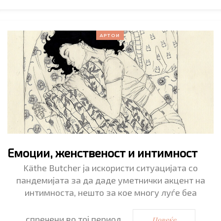
АРТОИ
Емоции, женственост и интимност
Käthe Butcher ја искористи ситуацијата со
пандемијата за да даде уметнички акцент на
интимноста, нешто за кое многу луѓе беа
спречени во тој период.…
Повеќе