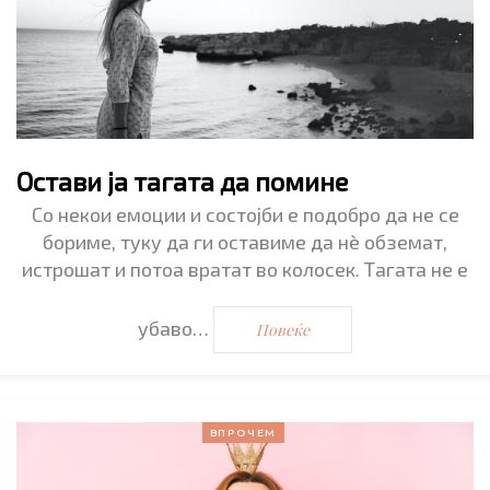
Остави ја тагата да помине
Со некои емоции и состојби е подобро да не се
бориме, туку да ги оставиме да нè обземат,
истрошат и потоа вратат во колосек. Тагата не е
убаво…
Повеќе
ВПРОЧЕМ