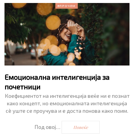
ВПРОЧЕМ
Емоционална интелигенција за
почетници
Коефициентот на интелигенција веќе ни е познат
како концепт, но емоционалната интелигенција
сè уште се проучува и е доста понова како поим.
Под овој…
Повеќе