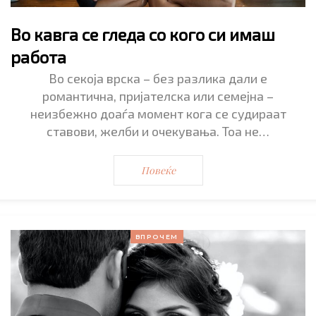
Во кавга се гледа со кого си имаш
работа
Во секоја врска – без разлика дали е
романтична, пријателска или семејна –
неизбежно доаѓа момент кога се судираат
ставови, желби и очекувања. Тоа не…
Повеќе
ВПРОЧЕМ