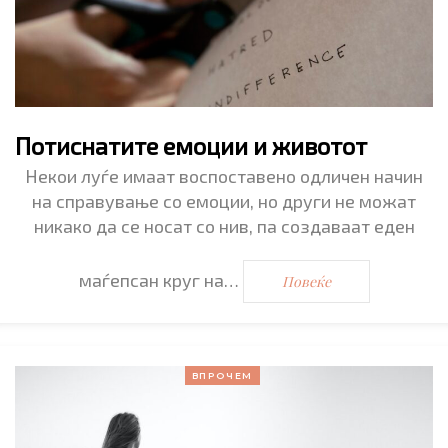
Потиснатите емоции и животот
Некои луѓе имаат воспоставено одличен начин
на справување со емоции, но други не можат
никако да се носат со нив, па создаваат еден
маѓепсан круг на…
Повеќе
ВПРОЧЕМ