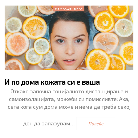
ИЗМОДЕРЕНО
И по дома кожата си е ваша
Откако започна социјалното дистанцирање и
самоизолацијата, можеби си помисливте: Аха,
сега кога сум дома може и нема да треба секој
ден да запазувам…
Повеќе