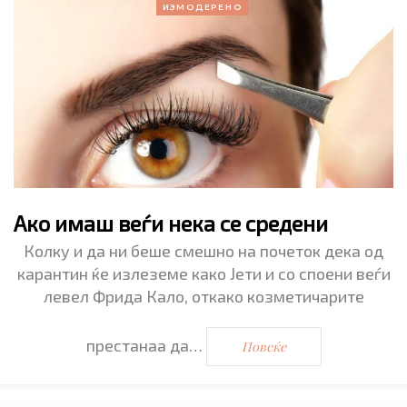
ИЗМОДЕРЕНО
Ако имаш веѓи нека се средени
Колку и да ни беше смешно на почеток дека од
карантин ќе излеземе како Јети и со споени веѓи
левел Фрида Кало, откако козметичарите
престанаа да…
Повеќе