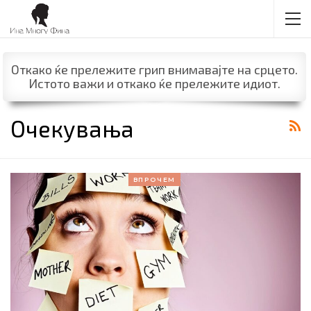
Откако ќе прележите грип внимавајте на срцето.
Истото важи и откако ќе прележите идиот.
Очекувања
ВПРОЧЕМ