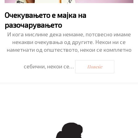
Очекувањето е мајка на
разочарувањето
И кога мислиме дека немаме, потсвесно имаме
некакви очекувања од другите. Некои ни се
наметнати од општеството, некои се комплетно
себични, некои се…
Повеќе