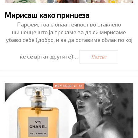
Мирисаш како принцеза
Парфем, тоа е онаа течност во стаклено
шишенце што ја прскаме за да си мирисаме
убаво себе (добро, и за да оставиме облак по кој
ќе се вртат другите)…
Повеќе
ИЗМОДЕРЕНО